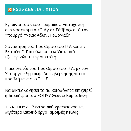
RSS » ΔΕΛΤΊΑ ΤΎΠΟΥ
Εγκαίνια του νέου Γραμμικού Επιταχυντή
στο νοσοκομείο «Ο Άγιος Σάββας» από τον
Υπουργό Υγείας Άδωνι Γεωργιάδη
Συνάντηση του Προέδρου του ΙΣΑ και της
Ελιτούρ Γ. Πατούλη με τον Υπουργό
Εξωτερικών Γ. Γεραπετρίτη
Επικοινωνία του Προέδρου του ΙΣΑ, με τον
Υπουργό Ψηφιακής Διακυβέρνησης για τα
προβλήματα στο Σ.Η.Σ.
Να δικαιολογήσει τα αδικαιολόγητα επιχειρεί
η διοικήτρια του ΕΟΠΥΥ Θεανώ Καρποδίνη
ΕΝΙ-ΕΟΠΥΥ: Ηλεκτρονική γραφειοκρατία,
λιγότερο ιατρικό έργο, αμοιβές πείνας