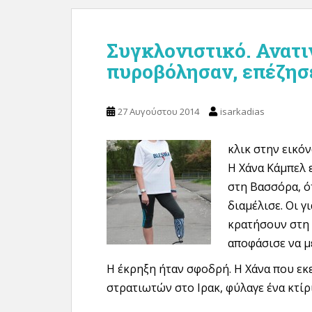
Συγκλονιστικό. Ανατι
πυροβόλησαν, επέζησε
27 Αυγούστου 2014
isarkadias
κλικ στην εικόν
Η Χάνα Κάμπελ 
στη Βασσόρα, ό
διαμέλισε. Οι γ
κρατήσουν στη 
αποφάσισε να μ
Η έκρηξη ήταν σφοδρή. Η Χάνα που εκ
στρατιωτών στο Ιρακ, φύλαγε ένα κτί