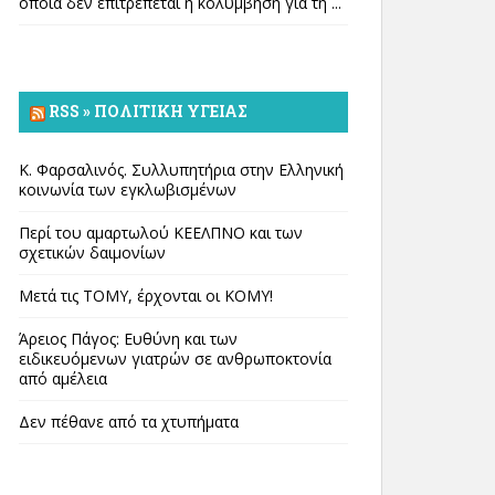
οποία δεν επιτρέπεται η κολύμβηση για τη ...
RSS » ΠΟΛΙΤΙΚΉ ΥΓΕΊΑΣ
Κ. Φαρσαλινός. Συλλυπητήρια στην Ελληνική
κοινωνία των εγκλωβισμένων
Περί του αμαρτωλού ΚΕΕΛΠΝΟ και των
σχετικών δαιμονίων
Μετά τις ΤΟΜΥ, έρχονται οι ΚΟΜΥ!
Άρειος Πάγος: Ευθύνη και των
ειδικευόμενων γιατρών σε ανθρωποκτονία
από αμέλεια
Δεν πέθανε από τα χτυπήματα