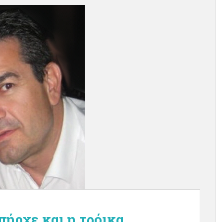
πήρχε και η τρόικα…