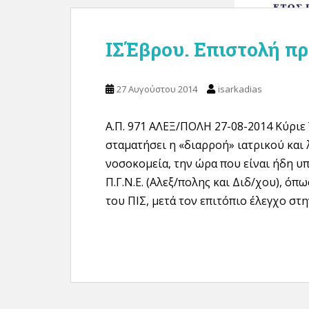
ΙΣΈβρου. Επιστολή π
27 Αυγούστου 2014
isarkadias
Α.Π. 971 ΑΛΕΞ/ΠΟΛΗ 27-08-2014 Κύριε
σταματήσει η «διαρροή» ιατρικού και
νοσοκομεία, την ώρα που είναι ήδη υ
Π.Γ.Ν.Ε. (Αλεξ/πολης και Διδ/χου), όπ
του ΠΙΣ, μετά τον επιτόπιο έλεγχο στη