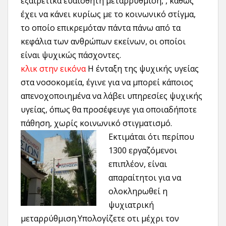
εξαιρετικά ευαίσθητη μεταρρύθμιση, , καθώς
έχει να κάνει κυρίως με το κοινωνικό στίγμα,
το οποίο επικρεμόταν πάντα πάνω από τα
κεφάλια των ανθρώπων εκείνων, οι οποίοι
είναι ψυχικώς πάσχοντες.
κλικ στην εικόνα
Η ένταξη της ψυχικής υγείας
στα νοσοκομεία, έγινε για να μπορεί κάποιος
απενοχοποιημένα να λάβει υπηρεσίες ψυχικής
υγείας, όπως θα προσέφευγε για οποιαδήποτε
πάθηση, χωρίς κοινωνικό στιγματισμό.
Εκτιμάται ό
τι περίπου
1300 εργαζόμενοι
επιπλέον, είναι
απαραίτητοι για να
ολοκληρωθεί η
ψυχιατρική
μεταρρύθμιση.Υπολογίζετε οτι μέχρι τον