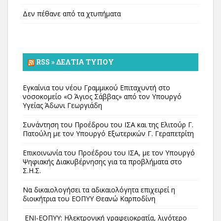
Δεν πέθανε από τα χτυπήματα
RSS » ΔΕΛΤΊΑ ΤΎΠΟΥ
Εγκαίνια του νέου Γραμμικού Επιταχυντή στο
νοσοκομείο «Ο Άγιος Σάββας» από τον Υπουργό
Υγείας Άδωνι Γεωργιάδη
Συνάντηση του Προέδρου του ΙΣΑ και της Ελιτούρ Γ.
Πατούλη με τον Υπουργό Εξωτερικών Γ. Γεραπετρίτη
Επικοινωνία του Προέδρου του ΙΣΑ, με τον Υπουργό
Ψηφιακής Διακυβέρνησης για τα προβλήματα στο
Σ.Η.Σ.
Να δικαιολογήσει τα αδικαιολόγητα επιχειρεί η
διοικήτρια του ΕΟΠΥΥ Θεανώ Καρποδίνη
ΕΝΙ-ΕΟΠΥΥ: Ηλεκτρονική γραφειοκρατία, λιγότερο