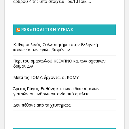
άρθρου 4 της υπό στοιχεία Γ5α/Γ.Π.οικ. ...
RSS » ΠΟΛΙΤΙΚΉ ΥΓΕΊΑΣ
Κ. Φαρσαλινός. Συλλυπητήρια στην Ελληνική
κοινωνία των εγκλωβισμένων
Περί του αμαρτωλού ΚΕΕΛΠΝΟ και των σχετικών
δαιμονίων
Μετά τις ΤΟΜΥ, έρχονται οι ΚΟΜΥ!
Άρειος Πάγος: Ευθύνη και των ειδικευόμενων
γιατρών σε ανθρωποκτονία από αμέλεια
Δεν πέθανε από τα χτυπήματα