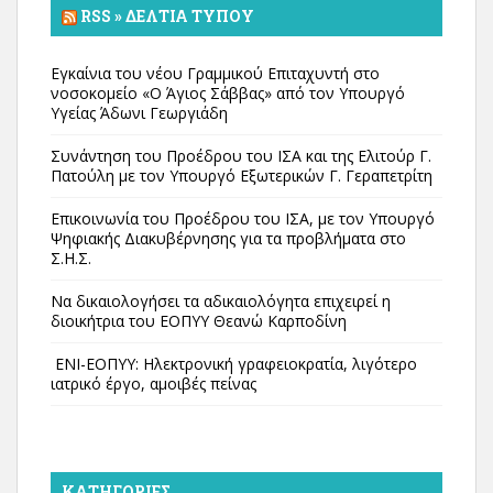
RSS » ΔΕΛΤΊΑ ΤΎΠΟΥ
Εγκαίνια του νέου Γραμμικού Επιταχυντή στο
νοσοκομείο «Ο Άγιος Σάββας» από τον Υπουργό
Υγείας Άδωνι Γεωργιάδη
Συνάντηση του Προέδρου του ΙΣΑ και της Ελιτούρ Γ.
Πατούλη με τον Υπουργό Εξωτερικών Γ. Γεραπετρίτη
Επικοινωνία του Προέδρου του ΙΣΑ, με τον Υπουργό
Ψηφιακής Διακυβέρνησης για τα προβλήματα στο
Σ.Η.Σ.
Να δικαιολογήσει τα αδικαιολόγητα επιχειρεί η
διοικήτρια του ΕΟΠΥΥ Θεανώ Καρποδίνη
ΕΝΙ-ΕΟΠΥΥ: Ηλεκτρονική γραφειοκρατία, λιγότερο
ιατρικό έργο, αμοιβές πείνας
KΑΤΗΓΟΡΊΕΣ