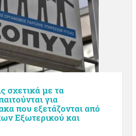
ς σχετικά με τα
παιτούνται για
κα που εξετάζονται από
κων Εξωτερικού και