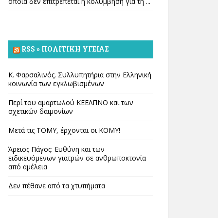
οποία δεν επιτρέπεται η κολύμβηση για τη ...
RSS » ΠΟΛΙΤΙΚΉ ΥΓΕΊΑΣ
Κ. Φαρσαλινός. Συλλυπητήρια στην Ελληνική
κοινωνία των εγκλωβισμένων
Περί του αμαρτωλού ΚΕΕΛΠΝΟ και των
σχετικών δαιμονίων
Μετά τις ΤΟΜΥ, έρχονται οι ΚΟΜΥ!
Άρειος Πάγος: Ευθύνη και των
ειδικευόμενων γιατρών σε ανθρωποκτονία
από αμέλεια
Δεν πέθανε από τα χτυπήματα