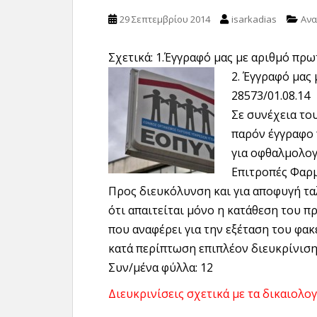
29 Σεπτεμβρίου 2014
isarkadias
Ανα
Σχετικά: 1.Έγγραφό μας με αριθμό πρω
2. Έγγραφό
μας 
28573/01.08.14
Σε συνέχεια το
παρόν έγγραφο 
για οφθαλμολογ
Επιτροπές Φαρ
Προς διευκόλυνση και για αποφυγή τ
ότι απαιτείται μόνο η κατάθεση του 
που αναφέρει για την εξέταση του φακ
κατά περίπτωση επιπλέον διευκρίνιση
Συν/μένα φύλλα: 12
Διευκρινίσεις σχετικά με τα δικαιολογη