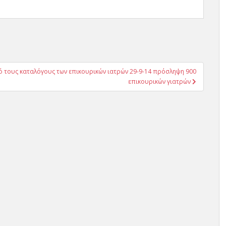
 τους καταλόγους των επικουρικών ιατρών 29-9-14 πρόσληψη 900
επικουρικών γιατρών