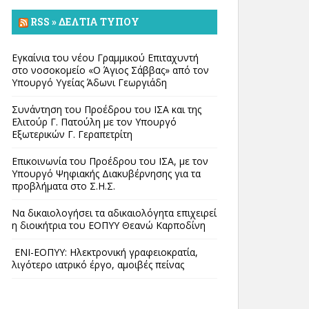
RSS » ΔΕΛΤΊΑ ΤΎΠΟΥ
Εγκαίνια του νέου Γραμμικού Επιταχυντή
στο νοσοκομείο «Ο Άγιος Σάββας» από τον
Υπουργό Υγείας Άδωνι Γεωργιάδη
Συνάντηση του Προέδρου του ΙΣΑ και της
Ελιτούρ Γ. Πατούλη με τον Υπουργό
Εξωτερικών Γ. Γεραπετρίτη
Επικοινωνία του Προέδρου του ΙΣΑ, με τον
Υπουργό Ψηφιακής Διακυβέρνησης για τα
προβλήματα στο Σ.Η.Σ.
Να δικαιολογήσει τα αδικαιολόγητα επιχειρεί
η διοικήτρια του ΕΟΠΥΥ Θεανώ Καρποδίνη
ΕΝΙ-ΕΟΠΥΥ: Ηλεκτρονική γραφειοκρατία,
λιγότερο ιατρικό έργο, αμοιβές πείνας