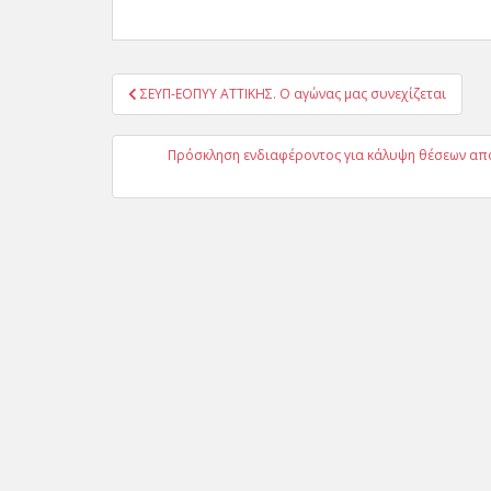
Πλοήγηση
ΣΕΥΠ-ΕΟΠΥΥ ΑΤΤΙΚΗΣ. Ο αγώνας μας συνεχίζεται
άρθρων
Πρόσκληση ενδιαφέροντος για κάλυψη θέσεων από