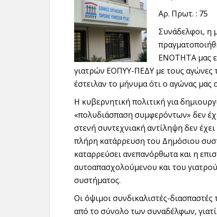
Αρ. Πρωτ. : 75
Συνάδελφοι, η 
πραγματοποιήθη
ΕΝΟΤΗΤΑ μας εί
γιατρών ΕΟΠΥΥ-ΠΕΔΥ με τους αγώνες τ
έστειλαν το μήνυμα ότι ο αγώνας μας σ
Η κυβερνητική πολιτική για δημιουρ
«πολυδιάσπαση συμφερόντων» δεν έχε
στενή συντεχνιακή αντίληψη δεν έχει
πλήρη κατάρρευση του Δημόσιου συστ
καταρρεύσει ανεπανόρθωτα και η επισ
αυτοαπασχολούμενου και του γιατρού 
συστήματος.
Οι όψιμοι συνδικαλιστές-διασπαστές
από το σύνολο των συναδέλφων, γιατί