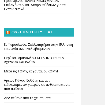
Προσωρινοί Πίνακες Επιλεχθέντων,
Επιλαχόντων και Απορριφθέντων για τα
Εκπαιδευτικά ...
RSS » ΠΟΛΙΤΙΚΉ ΥΓΕΊΑΣ
Κ. Φαρσαλινός. Συλλυπητήρια στην Ελληνική
κοινωνία των εγκλωβισμένων
Περί του αμαρτωλού ΚΕΕΛΠΝΟ και των
σχετικών δαιμονίων
Μετά τις ΤΟΜΥ, έρχονται οι ΚΟΜΥ!
Άρειος Πάγος: Ευθύνη και των
ειδικευόμενων γιατρών σε ανθρωποκτονία
από αμέλεια
Δεν πέθανε από τα χτυπήματα