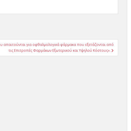
που απαιτούνται για οφθαλμολογικά φάρμακα που εξετάζονται από
τις Επιτροπές Φαρμάκων Εξωτερικού και Υψηλού Κόστους».