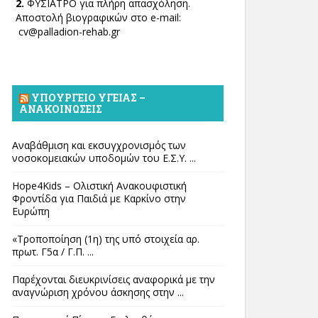
2.
ΦΥΣΙΑΤΡΟ για πλήρη απασχόληση.
Αποστολή βιογραφικών στο e-mail:
cv@palladion-rehab.gr
ΥΠΟΥΡΓΕΊΟ ΥΓΕΊΑΣ –
ΑΝΑΚΟΙΝΏΣΕΙΣ
Αναβάθμιση και εκσυγχρονισμός των
νοσοκομειακών υποδομών του Ε.Σ.Υ. ...
Hope4Kids – Ολιστική Ανακουφιστική
Φροντίδα για Παιδιά με Καρκίνο στην
Ευρώπη
«Τροποποίηση (1η) της υπό στοιχεία αρ.
πρωτ. Γ5α / Γ.Π. ...
Παρέχονται διευκρινίσεις αναφορικά με την
αναγνώριση χρόνου άσκησης στην ...