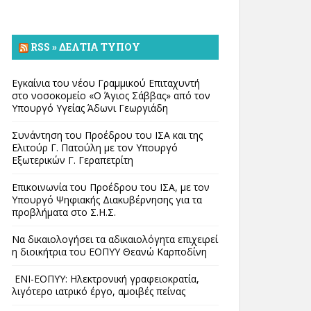
RSS » ΔΕΛΤΊΑ ΤΎΠΟΥ
Εγκαίνια του νέου Γραμμικού Επιταχυντή
στο νοσοκομείο «Ο Άγιος Σάββας» από τον
Υπουργό Υγείας Άδωνι Γεωργιάδη
Συνάντηση του Προέδρου του ΙΣΑ και της
Ελιτούρ Γ. Πατούλη με τον Υπουργό
Εξωτερικών Γ. Γεραπετρίτη
Επικοινωνία του Προέδρου του ΙΣΑ, με τον
Υπουργό Ψηφιακής Διακυβέρνησης για τα
προβλήματα στο Σ.Η.Σ.
Να δικαιολογήσει τα αδικαιολόγητα επιχειρεί
η διοικήτρια του ΕΟΠΥΥ Θεανώ Καρποδίνη
ΕΝΙ-ΕΟΠΥΥ: Ηλεκτρονική γραφειοκρατία,
λιγότερο ιατρικό έργο, αμοιβές πείνας