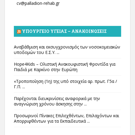
cv@palladion-rehab.gr
ΥΠΟΥΡΓΕΊΟ ΥΓΕΊΑΣ – ΑΝΑΚΟΙΝΏΣΕΙΣ
Αναβάθμιση και εκσυγχρονισμός των νοσοκομειακών
υποδομών του Ε.Σ.Υ. ...
Hope4Kids – Ολιστική Ανακουφιστική Φροντίδα για
Παιδιά με Καρκίνο στην Ευρώπη
«Τροποποίηση (1η) της υπό στοιχεία αρ. πρωτ. Γ5α /
Γ.Π. ...
Παρέχονται διευκρινίσεις αναφορικά με την
αναγνώριση χρόνου άσκησης στην ...
Προσωρινοί Πίνακες Επιλεχθέντων, Επιλαχόντων και
Απορριφθέντων για τα Εκπαιδευτικά ...