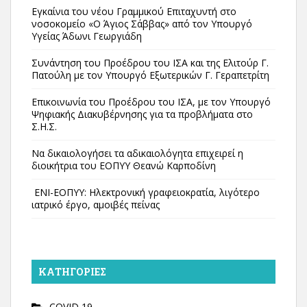
Εγκαίνια του νέου Γραμμικού Επιταχυντή στο
νοσοκομείο «Ο Άγιος Σάββας» από τον Υπουργό
Υγείας Άδωνι Γεωργιάδη
Συνάντηση του Προέδρου του ΙΣΑ και της Ελιτούρ Γ.
Πατούλη με τον Υπουργό Εξωτερικών Γ. Γεραπετρίτη
Επικοινωνία του Προέδρου του ΙΣΑ, με τον Υπουργό
Ψηφιακής Διακυβέρνησης για τα προβλήματα στο
Σ.Η.Σ.
Να δικαιολογήσει τα αδικαιολόγητα επιχειρεί η
διοικήτρια του ΕΟΠΥΥ Θεανώ Καρποδίνη
ΕΝΙ-ΕΟΠΥΥ: Ηλεκτρονική γραφειοκρατία, λιγότερο
ιατρικό έργο, αμοιβές πείνας
KΑΤΗΓΟΡΊΕΣ
COVID 19