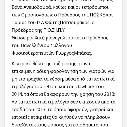
Βάνα Ανεμοδουρά, καθως και οι εκπρόσωποι
των Ομοσπονδιων: ο Πρόεδρος της ΠΟΣΚΕ και
Ταμίας του ΙΣΑ ΦώτηςΠατσουράκος, ο
Πρόεδρος της Π.Ο.Σ.Ι.Π.Υ
ΘεοδωροςΧατζηπαναγιώτου και ο Πρόεδρος
του Πανελλήνιου Συλλόγου
Φυσικοθεραπευτών ΓιώργοςΜπάκας.
Κεντρικό θέμα της συζήτησης ήταν η
επικείμενη άδικη φορολόγηση των γιατρών για
μη εισπραχθέντα κέρδη, μέσα από τα πιστωτικά
τιμολόγια του rebate και του clawback του
2014, τα όποια θα αφορούν την χρήση του 2013:
Αν τα πιστωτικά τιμολόγια δεν εκπέσουν από τα
έσοδα του 2013 ,τα όποια αφορούν, γιατροί και
ιατρικές εταιρείες θα κληθούν να πληρώσουν
δυσβάστακτους φόρους για εισοδήματα που