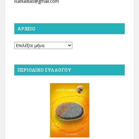
isarkadias@gmail.com
ΑΡΧΕΊΟ
Αρχείο
ΠΕΡΙΟΔΙΚΌ ΣΥΛΛΌΓΟΥ