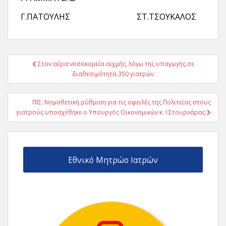
Γ.ΠΑΤΟΥΛΗΣ ΣΤ.ΤΣΟΥΚΑΛΟΣ
Πλοήγηση
Στον αέρα νοσοκομεία αιχμής, λόγω της υπαγωγής σε
άρθρων
διαθεσιμότητα 350 γιατρών
ΠΙΣ. Νομοθετική ρύθμιση για τις οφειλές της Πολιτείας στους
γιατρούς υποσχέθηκε ο Υπουργός Οικονομικών κ. Ι.Στουρνάρας
Εθνικό Μητρώο Ιατρών