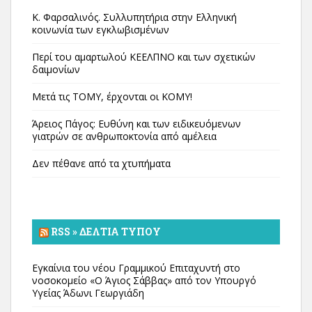
Κ. Φαρσαλινός. Συλλυπητήρια στην Ελληνική
κοινωνία των εγκλωβισμένων
Περί του αμαρτωλού ΚΕΕΛΠΝΟ και των σχετικών
δαιμονίων
Μετά τις ΤΟΜΥ, έρχονται οι ΚΟΜΥ!
Άρειος Πάγος: Ευθύνη και των ειδικευόμενων
γιατρών σε ανθρωποκτονία από αμέλεια
Δεν πέθανε από τα χτυπήματα
RSS » ΔΕΛΤΊΑ ΤΎΠΟΥ
Εγκαίνια του νέου Γραμμικού Επιταχυντή στο
νοσοκομείο «Ο Άγιος Σάββας» από τον Υπουργό
Υγείας Άδωνι Γεωργιάδη