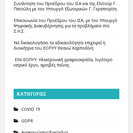
Συνάντηση του Προέδρου του ΙΣΑ και της Ελιτούρ Γ.
Πατούλη με τον Υπουργό Εξωτερικών Γ. Γεραπετρίτη
Επικοινωνία του Προέδρου του ΙΣΑ, με τον Υπουργό
Ψηφιακής Διακυβέρνησης για τα προβλήματα στο
Σ.Η.Σ.
Να δικαιολογήσει τα αδικαιολόγητα επιχειρεί η
διοικήτρια του ΕΟΠΥΥ Θεανώ Καρποδίνη
ΕΝΙ-ΕΟΠΥΥ: Ηλεκτρονική γραφειοκρατία, λιγότερο
ιατρικό έργο, αμοιβές πείνας
KΑΤΗΓΟΡΊΕΣ
COVID 19
GDPR
Ανακοινώσεις/Εγκύκλιοι