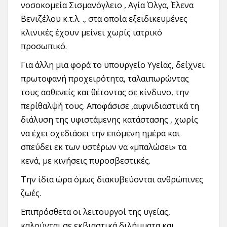
νοσοκομεία Σισμανόγλειο , Αγία Όλγα, Έλενα
Βενιζέλου κ.τ.λ. ., στα οποία εξειδικευμένες
κλινικές έχουν μείνει χωρίς ιατρικό
προσωπικό.
Για άλλη μια φορά το υπουργείο Υγείας, δείχνει
πρωτοφανή προχειρότητα, ταλαιπωρώντας
τους ασθενείς και θέτοντας σε κίνδυνο, την
περίθαλψή τους. Αποφάσισε ,αιφνιδιαστικά τη
διάλυση της υφιστάμενης κατάστασης , χωρίς
να έχει σχεδιάσει την επόμενη ημέρα και
σπεύδει εκ των υστέρων να «μπαλώσει» τα
κενά, με κινήσεις πυροσβεστικές.
Την ίδια ώρα όμως διακυβεύονται ανθρώπινες
ζωές.
Επιπρόσθετα οι λειτουργοί της υγείας,
καλούνται σε εκβιαστικά διλήμματα και