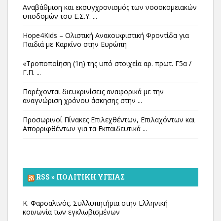
Αναβάθμιση και εκσυγχρονισμός των νοσοκομειακών
υποδομών του Ε.Σ.Υ. ...
Hope4Kids – Ολιστική Ανακουφιστική Φροντίδα για
Παιδιά με Καρκίνο στην Ευρώπη
«Τροποποίηση (1η) της υπό στοιχεία αρ. πρωτ. Γ5α /
Γ.Π. ...
Παρέχονται διευκρινίσεις αναφορικά με την
αναγνώριση χρόνου άσκησης στην ...
Προσωρινοί Πίνακες Επιλεχθέντων, Επιλαχόντων και
Απορριφθέντων για τα Εκπαιδευτικά ...
RSS » ΠΟΛΙΤΙΚΉ ΥΓΕΊΑΣ
Κ. Φαρσαλινός. Συλλυπητήρια στην Ελληνική
κοινωνία των εγκλωβισμένων