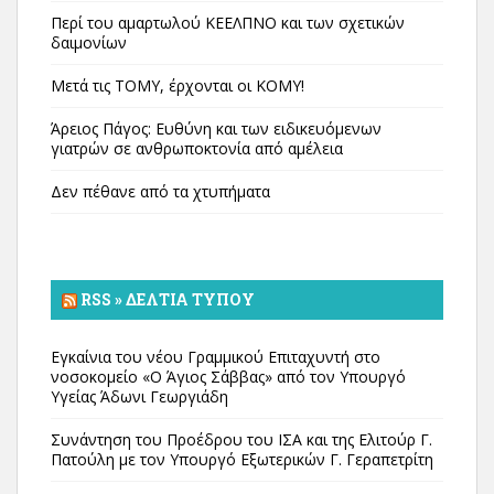
Περί του αμαρτωλού ΚΕΕΛΠΝΟ και των σχετικών
δαιμονίων
Μετά τις ΤΟΜΥ, έρχονται οι ΚΟΜΥ!
Άρειος Πάγος: Ευθύνη και των ειδικευόμενων
γιατρών σε ανθρωποκτονία από αμέλεια
Δεν πέθανε από τα χτυπήματα
RSS » ΔΕΛΤΊΑ ΤΎΠΟΥ
Εγκαίνια του νέου Γραμμικού Επιταχυντή στο
νοσοκομείο «Ο Άγιος Σάββας» από τον Υπουργό
Υγείας Άδωνι Γεωργιάδη
Συνάντηση του Προέδρου του ΙΣΑ και της Ελιτούρ Γ.
Πατούλη με τον Υπουργό Εξωτερικών Γ. Γεραπετρίτη