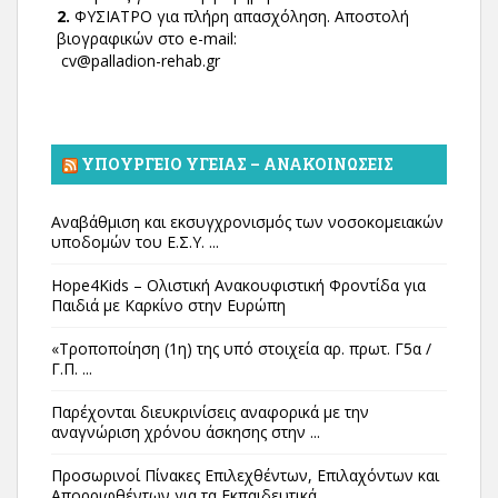
2.
ΦΥΣΙΑΤΡΟ για πλήρη απασχόληση. Αποστολή
βιογραφικών στο e-mail:
cv@palladion-rehab.gr
ΥΠΟΥΡΓΕΊΟ ΥΓΕΊΑΣ – ΑΝΑΚΟΙΝΏΣΕΙΣ
Αναβάθμιση και εκσυγχρονισμός των νοσοκομειακών
υποδομών του Ε.Σ.Υ. ...
Hope4Kids – Ολιστική Ανακουφιστική Φροντίδα για
Παιδιά με Καρκίνο στην Ευρώπη
«Τροποποίηση (1η) της υπό στοιχεία αρ. πρωτ. Γ5α /
Γ.Π. ...
Παρέχονται διευκρινίσεις αναφορικά με την
αναγνώριση χρόνου άσκησης στην ...
Προσωρινοί Πίνακες Επιλεχθέντων, Επιλαχόντων και
Απορριφθέντων για τα Εκπαιδευτικά ...