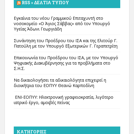
RSS » ΔΕΛΤΊΑ ΤΎΠΟΥ
Εγκαίνια του νέου Γραμμικού Επιταχυντή στο
νοσοκομείο «Ο Άγιος Σάββας» από τον Υπουργό
Υγείας Άδωνι Γεωργιάδη
Συνάντηση του Προέδρου του ΙΣΑ και της Ελιτούρ Γ.
Πατούλη με τον Υπουργό Εξωτερικών Γ. Γεραπετρίτη
Επικοινωνία του Προέδρου του ΙΣΑ, με τον Υπουργό
Ψηφιακής Διακυβέρνησης για τα προβλήματα στο
Σ.Η.Σ.
Να δικαιολογήσει τα αδικαιολόγητα επιχειρεί η
διοικήτρια του ΕΟΠΥΥ Θεανώ Καρποδίνη
ΕΝΙ-ΕΟΠΥΥ: Ηλεκτρονική γραφειοκρατία, λιγότερο
ιατρικό έργο, αμοιβές πείνας
KΑΤΗΓΟΡΊΕΣ