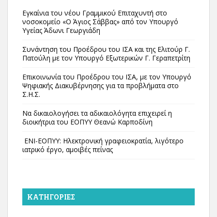
Εγκαίνια του νέου Γραμμικού Επιταχυντή στο
νοσοκομείο «Ο Άγιος Σάββας» από τον Υπουργό
Υγείας Άδωνι Γεωργιάδη
Συνάντηση του Προέδρου του ΙΣΑ και της Ελιτούρ Γ.
Πατούλη με τον Υπουργό Εξωτερικών Γ. Γεραπετρίτη
Επικοινωνία του Προέδρου του ΙΣΑ, με τον Υπουργό
Ψηφιακής Διακυβέρνησης για τα προβλήματα στο
Σ.Η.Σ.
Να δικαιολογήσει τα αδικαιολόγητα επιχειρεί η
διοικήτρια του ΕΟΠΥΥ Θεανώ Καρποδίνη
ΕΝΙ-ΕΟΠΥΥ: Ηλεκτρονική γραφειοκρατία, λιγότερο
ιατρικό έργο, αμοιβές πείνας
KΑΤΗΓΟΡΊΕΣ