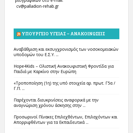
βιογραφικών στο e-mail:
cv@palladion-rehab.gr
ΥΠΟΥΡΓΕΊΟ ΥΓΕΊΑΣ – ΑΝΑΚΟΙΝΏΣΕΙΣ
Αναβάθμιση και εκσυγχρονισμός των νοσοκομειακών
υποδομών του Ε.Σ.Υ. ...
Hope4Kids – Ολιστική Ανακουφιστική Φροντίδα για
Παιδιά με Καρκίνο στην Ευρώπη
«Τροποποίηση (1η) της υπό στοιχεία αρ. πρωτ. Γ5α /
Γ.Π. ...
Παρέχονται διευκρινίσεις αναφορικά με την
αναγνώριση χρόνου άσκησης στην ...
Προσωρινοί Πίνακες Επιλεχθέντων, Επιλαχόντων και
Απορριφθέντων για τα Εκπαιδευτικά ...