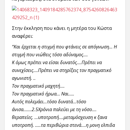
Στην έκκληση που κάνει η μητέρα του Κώστα
αναφέρει:
“Και έρχεται η στιγμή που φτάνεις σε απόγνωση… Η
στιγμή που νιώθεις τόσο αδύναμος….
Κ όμως πρέπει να είσαι δυνατός….Πρέπει να
συνεχίσεις….Πρέπει να στηρίξεις τον πραγματικό
αγωνιστή. ..
Τον πραγματικό μαχητή….
Τον πραγματικό ήρωα… Ναι…..
Αυτός πολεμάει…τόσο δυνατά…τόσο
άνισα…….2.5Χρόνια παλεύει με τη νόσο….
θεραπείες. …υποτροπή….μεταμόσχευση κ ξανα
υποτροπή. …..τα περιθώρια στενά….η μονη ελπιδα