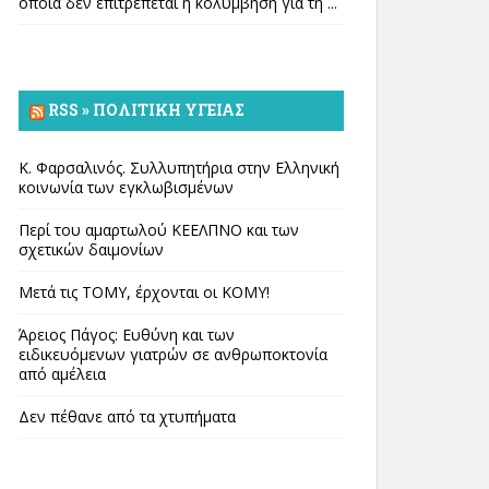
οποία δεν επιτρέπεται η κολύμβηση για τη ...
RSS » ΠΟΛΙΤΙΚΉ ΥΓΕΊΑΣ
Κ. Φαρσαλινός. Συλλυπητήρια στην Ελληνική
κοινωνία των εγκλωβισμένων
Περί του αμαρτωλού ΚΕΕΛΠΝΟ και των
σχετικών δαιμονίων
Μετά τις ΤΟΜΥ, έρχονται οι ΚΟΜΥ!
Άρειος Πάγος: Ευθύνη και των
ειδικευόμενων γιατρών σε ανθρωποκτονία
από αμέλεια
Δεν πέθανε από τα χτυπήματα