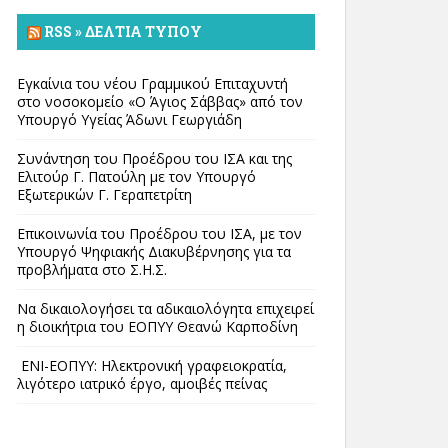
RSS » ΔΕΛΤΊΑ ΤΎΠΟΥ
Εγκαίνια του νέου Γραμμικού Επιταχυντή
στο νοσοκομείο «Ο Άγιος Σάββας» από τον
Υπουργό Υγείας Άδωνι Γεωργιάδη
Συνάντηση του Προέδρου του ΙΣΑ και της
Ελιτούρ Γ. Πατούλη με τον Υπουργό
Εξωτερικών Γ. Γεραπετρίτη
Επικοινωνία του Προέδρου του ΙΣΑ, με τον
Υπουργό Ψηφιακής Διακυβέρνησης για τα
προβλήματα στο Σ.Η.Σ.
Να δικαιολογήσει τα αδικαιολόγητα επιχειρεί
η διοικήτρια του ΕΟΠΥΥ Θεανώ Καρποδίνη
ΕΝΙ-ΕΟΠΥΥ: Ηλεκτρονική γραφειοκρατία,
λιγότερο ιατρικό έργο, αμοιβές πείνας