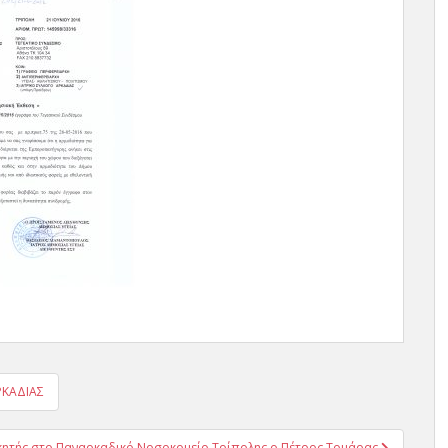
ΡΚΑΔΙΑΣ
κητής στο Παναρκαδικό Νοσοκομείο Τρίπολης ο Πέτρος Τομάρας