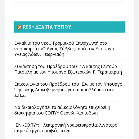
RSS » ΔΕΛΤΊΑ ΤΎΠΟΥ
Εγκαίνια του νέου Γραμμικού Επιταχυντή στο
νοσοκομείο «Ο Άγιος Σάββας» από τον Υπουργό
Υγείας Άδωνι Γεωργιάδη
Συνάντηση του Προέδρου του ΙΣΑ και της Ελιτούρ Γ.
Πατούλη με τον Υπουργό Εξωτερικών Γ. Γεραπετρίτη
Επικοινωνία του Προέδρου του ΙΣΑ, με τον Υπουργό
Ψηφιακής Διακυβέρνησης για τα προβλήματα στο
Σ.Η.Σ.
Να δικαιολογήσει τα αδικαιολόγητα επιχειρεί η
διοικήτρια του ΕΟΠΥΥ Θεανώ Καρποδίνη
ΕΝΙ-ΕΟΠΥΥ: Ηλεκτρονική γραφειοκρατία, λιγότερο
ιατρικό έργο, αμοιβές πείνας