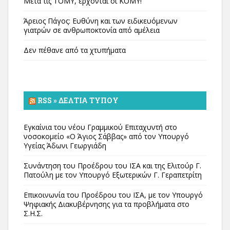
Μετά τις ΤΟΜΥ, έρχονται οι ΚΟΜΥ!
Άρειος Πάγος: Ευθύνη και των ειδικευόμενων
γιατρών σε ανθρωποκτονία από αμέλεια
Δεν πέθανε από τα χτυπήματα
RSS » ΔΕΛΤΊΑ ΤΎΠΟΥ
Εγκαίνια του νέου Γραμμικού Επιταχυντή στο
νοσοκομείο «Ο Άγιος Σάββας» από τον Υπουργό
Υγείας Άδωνι Γεωργιάδη
Συνάντηση του Προέδρου του ΙΣΑ και της Ελιτούρ Γ.
Πατούλη με τον Υπουργό Εξωτερικών Γ. Γεραπετρίτη
Επικοινωνία του Προέδρου του ΙΣΑ, με τον Υπουργό
Ψηφιακής Διακυβέρνησης για τα προβλήματα στο
Σ.Η.Σ.