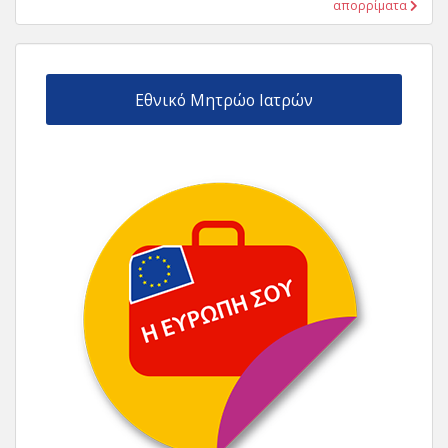
απορρίματα
Εθνικό Μητρώο Ιατρών