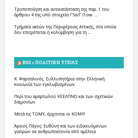
Τροποποίηση και αντικατάσταση της παρ. 1 του
άρθρου 4 της υπό στοιχεία Γ5α/Γ.Π.οικ. ...
Τμήματα ακτών της Περιφέρειας Αττικής, στα οποία
δεν επιτρέπεται η κολύμβηση για τη ...
RSS » ΠΟΛΙΤΙΚΉ ΥΓΕΊΑΣ
Κ. Φαρσαλινός. Συλλυπητήρια στην Ελληνική
κοινωνία των εγκλωβισμένων
Περί του αμαρτωλού ΚΕΕΛΠΝΟ και των σχετικών
δαιμονίων
Μετά τις ΤΟΜΥ, έρχονται οι ΚΟΜΥ!
Άρειος Πάγος: Ευθύνη και των ειδικευόμενων
γιατρών σε ανθρωποκτονία από αμέλεια