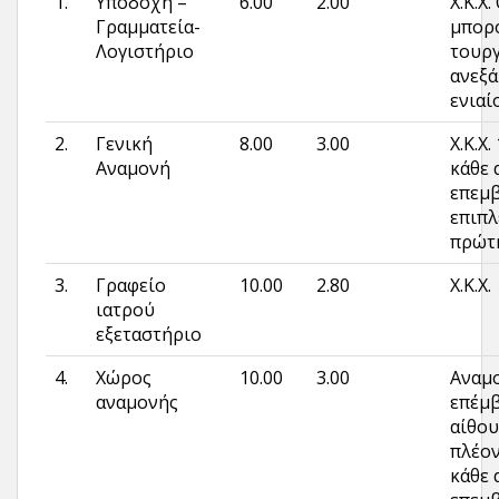
1.
Υποδοχή –
6.00
2.00
Χ.Κ.Χ
Γραμματεία-
μπορο
Λογιστήριο
τουρ
ανεξά
ενιαί
2.
Γενική
8.00
3.00
Χ.Κ.Χ.
Αναμονή
κάθε 
επεμ
επιπλ
πρώ­τ
3.
Γραφείο
10.00
2.80
Χ.Κ.Χ.
ιατρού
εξεταστήριο
4.
Χώρος
10.00
3.00
Αναμο
αναμονής
επέμβ
αίθου
πλέον
κάθε 