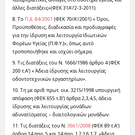
άλλες διατάξεις»(ΦΕΚ 31A’/2-3-2011).
8. Το
Π.Δ. 84/2001
(ΦΕΚ 70/A’/2001) « Όροι,
Προϋποθέσεις, διαδικασία και προδιαγραφές
για την ίδρυση και λειτουργία Ιδιωτικών
Φορέων Υγείας (Π.Φ.Υ.)», όπως αυτό
τροποποιήθηκε και ισχύει σήμερα.
9. Τις διατάξεις του Ν. 1666/1986 άρθρο 4 (ΦΕΚ
200 τ.Α’) « Άδεια ίδρυσης και λειτουργίας
οδοντοτεχνικών εργαστηρίων».
10. Τη με αριθ. πρωτ. οικ. 3215/1998 υπουργική
απόφαση (ΦΕΚ 655 τ.Β’) άρθρα 2,3,4,5, άδεια
ίδρυσης και λειτουργίας μονάδων
αδυνατίσματος – διαιτολογικών μονάδων.
11. Τις διατάξεις του Ν.
3661/2008
(ΦΕΚ 89 τ.Α’)
άρθρα 14 παρ. 5 και 14 παρ. 1.2,1.6,1.7, «Άδεια