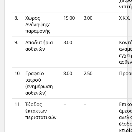
χειρ
νιπτή
8.
Χώρος
15.00
3.00
Χ.Κ.Χ.
Ανάνηψης/
παραμονής
9.
Αποδυτήρια
3.00
–
Κοντ
ασθενών
αναμο
εγχει
ασθεν
10.
Γραφείο
8.00
2.50
Προα
ιατρού
(ενημέρωση
ασθε­νών)
11.
Έξοδος
–
–
Επικο
έκτακτων
άμεσα
περιστατικών
ανελ
έξοδο
κτιρί