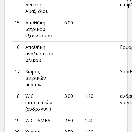
Αναπηρ.
επιφά
Αμαξιδίου
15.
Αποθήκη
6.00
ιατρικού
εξοπλισμού
16.
Αποθήκη
Ερμά
–
–
αναλωσίμου
υλικού
17.
Χώρος
Υπαί
–
–
ιατρικών
αερίων
18.
W.C.
3.00
1.10
ανδρ
επισκεπτών
γυνα
(ανδρ.-γυν.)
19.
W.C.- ΑΜΕΑ
2.50
1.40