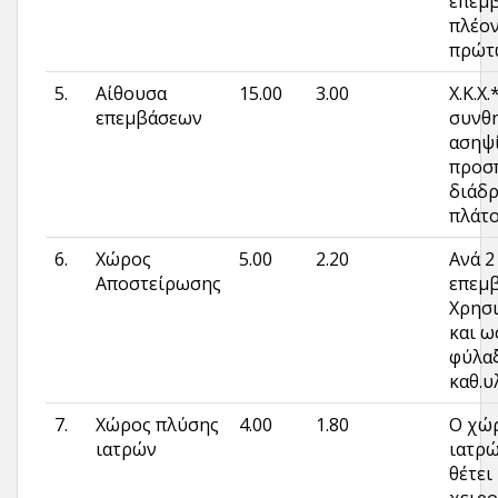
επεμ
πλέον
πρώτ
5.
Αίθουσα
15.00
3.00
Χ.Κ.Χ
επεμβάσεων
συνθ
ασηψί
προσ
διάδ
πλάτο
6.
Χώρος
5.00
2.20
Ανά 2
Αποστείρωσης
επεμ
Χρησι
και ω
φύλα
καθ.υ
7.
Χώρος πλύσης
4.00
1.80
Ο χώ
ιατρών
ιατρώ
θέτει