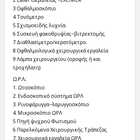
2 Laser Θεραπείας −EXCIMER
3 Οφθαλμοσκόπιο
4 Τονόμετρο
5 Σχισμοειδής λυχνία.
6 Συσκευή φακοθρυψίας−βιτρεκτομής.
7 Διαθλασίμετρο/κερατόμετρο.
8 Οφθαλμολογικά χειρουργικά εργαλεία
9 Λάμπα χειρουργείου (οροφής ή και
τροχήλατη)
Ω.Ρ.Λ.:
1. Ωτοσκόπιο
2. Ενδοσκοπικό σύστημα ΩΡΛ
3. Ρινοφάρυγγα−λαρυγγοσκόπιο
4. Μικροσκόπιο ΩΡΛ
5 Πηγή ψυχρού Φωτισμού
6 Παρελκόμενα Χειρουργικής Τράπεζας
7. Χειρουργικά εργαλεία ΩΡΛ