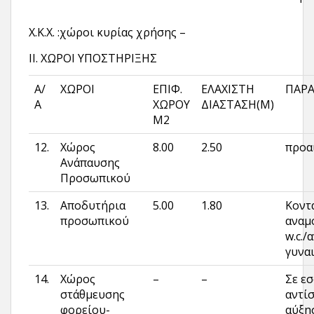
Χ.Κ.Χ. :χώροι κυρίας χρήσης –
ΙΙ. ΧΩΡΟΙ ΥΠΟΣΤΗΡΙΞΗΣ
Α/
ΧΩΡΟΙ
ΕΠΙΦ.
ΕΛΑΧΙΣΤΗ
ΠΑΡΑ
Α
ΧΩΡΟΥ
ΔΙΑΣΤΑΣΗ(Μ)
Μ2
12.
Χώρος
8.00
2.50
προα
Ανάπαυσης
Προσωπικού
13.
Αποδυτήρια
5.00
1.80
Κοντ
προσωπικού
αναμ
w.c./
γυνα
14.
Χώρος
–
–
Σε ε
στάθμευσης
αντί
φορείου-
αύξη