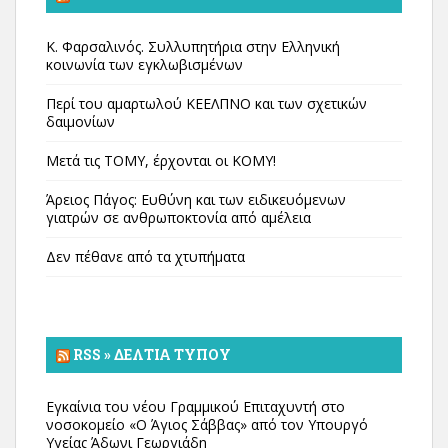
Κ. Φαρσαλινός. Συλλυπητήρια στην Ελληνική
κοινωνία των εγκλωβισμένων
Περί του αμαρτωλού ΚΕΕΛΠΝΟ και των σχετικών
δαιμονίων
Μετά τις ΤΟΜΥ, έρχονται οι ΚΟΜΥ!
Άρειος Πάγος: Ευθύνη και των ειδικευόμενων
γιατρών σε ανθρωποκτονία από αμέλεια
Δεν πέθανε από τα χτυπήματα
RSS » ΔΕΛΤΊΑ ΤΎΠΟΥ
Εγκαίνια του νέου Γραμμικού Επιταχυντή στο
νοσοκομείο «Ο Άγιος Σάββας» από τον Υπουργό
Υγείας Άδωνι Γεωργιάδη