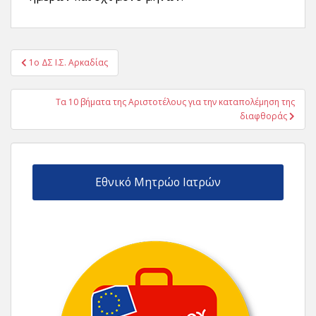
Πλοήγηση
1ο ΔΣ Ι.Σ. Αρκαδίας
άρθρων
Τα 10 βήματα της Αριστοτέλους για την καταπολέμηση της
διαφθοράς
Εθνικό Μητρώο Ιατρών