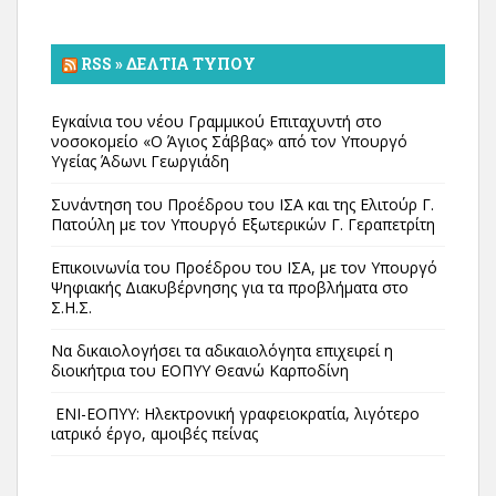
RSS » ΔΕΛΤΊΑ ΤΎΠΟΥ
Εγκαίνια του νέου Γραμμικού Επιταχυντή στο
νοσοκομείο «Ο Άγιος Σάββας» από τον Υπουργό
Υγείας Άδωνι Γεωργιάδη
Συνάντηση του Προέδρου του ΙΣΑ και της Ελιτούρ Γ.
Πατούλη με τον Υπουργό Εξωτερικών Γ. Γεραπετρίτη
Επικοινωνία του Προέδρου του ΙΣΑ, με τον Υπουργό
Ψηφιακής Διακυβέρνησης για τα προβλήματα στο
Σ.Η.Σ.
Να δικαιολογήσει τα αδικαιολόγητα επιχειρεί η
διοικήτρια του ΕΟΠΥΥ Θεανώ Καρποδίνη
ΕΝΙ-ΕΟΠΥΥ: Ηλεκτρονική γραφειοκρατία, λιγότερο
ιατρικό έργο, αμοιβές πείνας