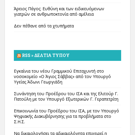
Άρειος Πάγος: Ευθύνη και των ειδικευόμενων
γιατρών σε ανθρωποκτονία από αμέλεια
Δεν πέθανε από τα χτυπήματα
RSS » ΔΕΛΤΊΑ ΤΎΠΟΥ
Εγκαίνια του νέου Γραμμικού Επιταχυντή στο
νοσοκομείο «Ο Άγιος Σάββας» από τον Υπουργό
Υγείας Άδωνι Γεωργιάδη
Συνάντηση του Προέδρου του ΙΣΑ και της Ελιτούρ Γ.
Πατούλη με τον Υπουργό Εξωτερικών Γ. Γεραπετρίτη
Επικοινωνία του Προέδρου του ΙΣΑ, με τον Υπουργό
Ψηφιακής Διακυβέρνησης για τα προβλήματα στο
Σ.Η.Σ.
Να δικαιολογήσει τα αδικαιολόγητα επιχειρεί η