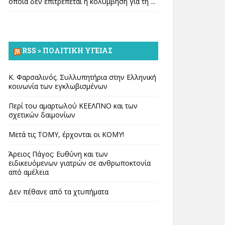
οποία δεν επιτρέπεται η κολύμβηση για τη ...
RSS » ΠΟΛΙΤΙΚΉ ΥΓΕΊΑΣ
Κ. Φαρσαλινός. Συλλυπητήρια στην Ελληνική
κοινωνία των εγκλωβισμένων
Περί του αμαρτωλού ΚΕΕΛΠΝΟ και των
σχετικών δαιμονίων
Μετά τις ΤΟΜΥ, έρχονται οι ΚΟΜΥ!
Άρειος Πάγος: Ευθύνη και των
ειδικευόμενων γιατρών σε ανθρωποκτονία
από αμέλεια
Δεν πέθανε από τα χτυπήματα