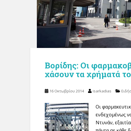
Βορίδης: Οι φαρμακο
χάσουν τα χρήματά το
16 Οκτωβρίου 2014
isarkadias
Ειδήσ
Οι φαρμακευτικέ
ενδεχομένως να
Ντυνάν, εξαιτί
πάντα σε κάθε 