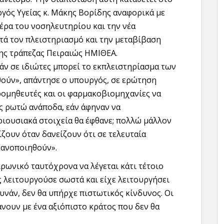
γός Υγείας κ. Μάκης Βορίδης αναφορικά με
έρα του νοσηλευτηρίου και την νέα
ετά τον πλειστηριασμό και την μεταβίβαση
ης τράπεζας Πειραιώς ΗΜΙΘΕΑ.
άν σε ιδιώτες μπορεί το εκπλειστηρίασμα των
θούν», απάντησε ο υπουργός, σε ερώτηση
προμηθευτές και οι φαρμακοβιομηχανίες να
ας ρωτώ ανάποδα, εάν άφηναν να
ιουσιακά στοιχεία θα έφθανε; πολλώ μάλλον
ίζουν όταν δανείζουν ότι σε τελευταία
κανοποιηθούν».
ιρωνικό ταυτόχρονα να λέγεται κάτι τέτοιο
ς λειτουργούσε σωστά και είχε λειτουργήσει
υνάν, δεν θα υπήρχε πιστωτικός κίνδυνος. Οι
νουν με ένα αξιόπιστο κράτος που δεν θα