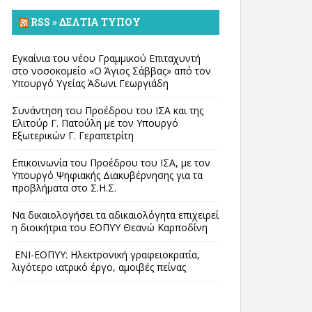
RSS » ΔΕΛΤΊΑ ΤΎΠΟΥ
Εγκαίνια του νέου Γραμμικού Επιταχυντή
στο νοσοκομείο «Ο Άγιος Σάββας» από τον
Υπουργό Υγείας Άδωνι Γεωργιάδη
Συνάντηση του Προέδρου του ΙΣΑ και της
Ελιτούρ Γ. Πατούλη με τον Υπουργό
Εξωτερικών Γ. Γεραπετρίτη
Επικοινωνία του Προέδρου του ΙΣΑ, με τον
Υπουργό Ψηφιακής Διακυβέρνησης για τα
προβλήματα στο Σ.Η.Σ.
Να δικαιολογήσει τα αδικαιολόγητα επιχειρεί
η διοικήτρια του ΕΟΠΥΥ Θεανώ Καρποδίνη
ΕΝΙ-ΕΟΠΥΥ: Ηλεκτρονική γραφειοκρατία,
λιγότερο ιατρικό έργο, αμοιβές πείνας