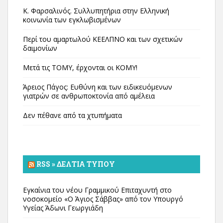
Κ. Φαρσαλινός. Συλλυπητήρια στην Ελληνική
κοινωνία των εγκλωβισμένων
Περί του αμαρτωλού ΚΕΕΛΠΝΟ και των σχετικών
δαιμονίων
Μετά τις ΤΟΜΥ, έρχονται οι ΚΟΜΥ!
Άρειος Πάγος: Ευθύνη και των ειδικευόμενων
γιατρών σε ανθρωποκτονία από αμέλεια
Δεν πέθανε από τα χτυπήματα
RSS » ΔΕΛΤΊΑ ΤΎΠΟΥ
Εγκαίνια του νέου Γραμμικού Επιταχυντή στο
νοσοκομείο «Ο Άγιος Σάββας» από τον Υπουργό
Υγείας Άδωνι Γεωργιάδη