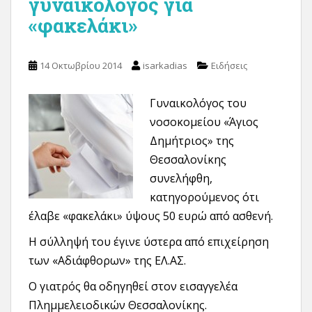
γυναικολόγος για
«φακελάκι»
14 Οκτωβρίου 2014
isarkadias
Ειδήσεις
Γυναικολόγος του
νοσοκομείου «Άγιος
Δημήτριος» της
Θεσσαλονίκης
συνελήφθη,
κατηγορούμενος ότι
έλαβε «φακελάκι» ύψους 50 ευρώ από ασθενή.
Η σύλληψή του έγινε ύστερα από επιχείρηση
των «Αδιάφθορων» της ΕΛ.ΑΣ.
O γιατρός θα οδηγηθεί στον εισαγγελέα
Πλημμελειοδικών Θεσσαλονίκης.