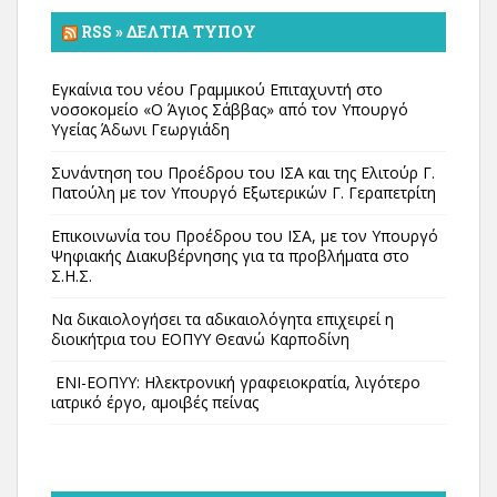
RSS » ΔΕΛΤΊΑ ΤΎΠΟΥ
Εγκαίνια του νέου Γραμμικού Επιταχυντή στο
νοσοκομείο «Ο Άγιος Σάββας» από τον Υπουργό
Υγείας Άδωνι Γεωργιάδη
Συνάντηση του Προέδρου του ΙΣΑ και της Ελιτούρ Γ.
Πατούλη με τον Υπουργό Εξωτερικών Γ. Γεραπετρίτη
Επικοινωνία του Προέδρου του ΙΣΑ, με τον Υπουργό
Ψηφιακής Διακυβέρνησης για τα προβλήματα στο
Σ.Η.Σ.
Να δικαιολογήσει τα αδικαιολόγητα επιχειρεί η
διοικήτρια του ΕΟΠΥΥ Θεανώ Καρποδίνη
ΕΝΙ-ΕΟΠΥΥ: Ηλεκτρονική γραφειοκρατία, λιγότερο
ιατρικό έργο, αμοιβές πείνας