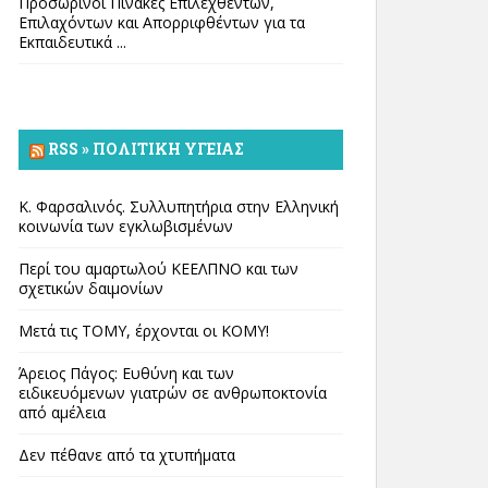
Προσωρινοί Πίνακες Επιλεχθέντων,
Επιλαχόντων και Απορριφθέντων για τα
Εκπαιδευτικά ...
RSS » ΠΟΛΙΤΙΚΉ ΥΓΕΊΑΣ
Κ. Φαρσαλινός. Συλλυπητήρια στην Ελληνική
κοινωνία των εγκλωβισμένων
Περί του αμαρτωλού ΚΕΕΛΠΝΟ και των
σχετικών δαιμονίων
Μετά τις ΤΟΜΥ, έρχονται οι ΚΟΜΥ!
Άρειος Πάγος: Ευθύνη και των
ειδικευόμενων γιατρών σε ανθρωποκτονία
από αμέλεια
Δεν πέθανε από τα χτυπήματα