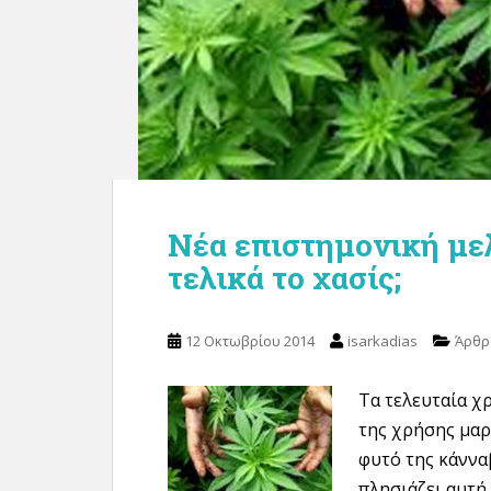
Νέα επιστημονική μελ
τελικά το χασίς;
12 Οκτωβρίου 2014
isarkadias
Άρθρ
Τα τελευταία χ
της χρήσης μαρ
φυτό της κάννα
πλησιάζει αυτή