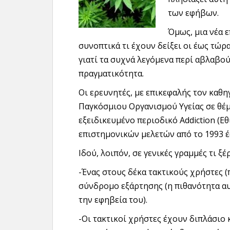
των εφήβων.
Όμως, μια νέα 
συνοπτικά τι έχουν δείξει οι έως τώρ
γιατί τα συχνά λεγόμενα περί αβλαβο
πραγματικότητα.
Οι ερευνητές, με επικεφαλής τον καθη
Παγκόσμιου Οργανισμού Υγείας σε θέ
εξειδικευμένο περιοδικό Addiction (Ε
επιστημονικών μελετών από το 1993 έ
Ιδού, λοιπόν, σε γενικές γραμμές τι ξ
-Ένας στους δέκα τακτικούς χρήστες 
σύνδρομο εξάρτησης (η πιθανότητα αυξ
την εφηβεία του).
-Οι τακτικοί χρήστες έχουν διπλάσιο