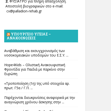
2.
ΦΥΣΙΑΤΡΟ για πλήρη απασχόληση.
Αποστολή βιογραφικών στο e-mail:
cv@palladion-rehab.gr
ΥΠΟΥΡΓΕΊΟ ΥΓΕΊΑΣ –
ΑΝΑΚΟΙΝΏΣΕΙΣ
Αναβάθμιση και εκσυγχρονισμός των
νοσοκομειακών υποδομών του Ε.Σ.Υ. ...
Hope4Kids – Ολιστική Ανακουφιστική
Φροντίδα για Παιδιά με Καρκίνο στην
Ευρώπη
«Τροποποίηση (1η) της υπό στοιχεία αρ.
πρωτ. Γ5α / Γ.Π. ...
Παρέχονται διευκρινίσεις αναφορικά με την
αναγνώριση χρόνου άσκησης στην ...