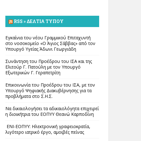
RSS » ΔΕΛΤΊΑ ΤΎΠΟΥ
Εγκαίνια του νέου Γραμμικού Επιταχυντή
στο νοσοκομείο «Ο Άγιος Σάββας» από τον
Υπουργό Υγείας Άδωνι Γεωργιάδη
Συνάντηση του Προέδρου του ΙΣΑ και της
Ελιτούρ Γ. Πατούλη με τον Υπουργό
Εξωτερικών Γ. Γεραπετρίτη
Επικοινωνία του Προέδρου του ΙΣΑ, με τον
Υπουργό Ψηφιακής Διακυβέρνησης για τα
προβλήματα στο Σ.Η.Σ.
Να δικαιολογήσει τα αδικαιολόγητα επιχειρεί
η διοικήτρια του ΕΟΠΥΥ Θεανώ Καρποδίνη
ΕΝΙ-ΕΟΠΥΥ: Ηλεκτρονική γραφειοκρατία,
λιγότερο ιατρικό έργο, αμοιβές πείνας