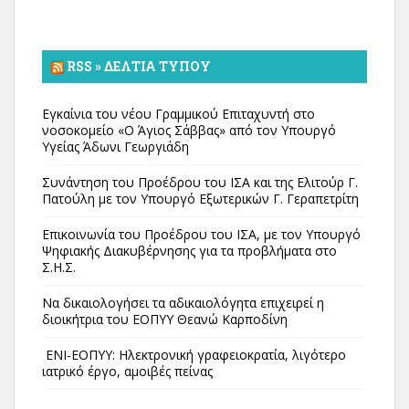
RSS » ΔΕΛΤΊΑ ΤΎΠΟΥ
Εγκαίνια του νέου Γραμμικού Επιταχυντή στο
νοσοκομείο «Ο Άγιος Σάββας» από τον Υπουργό
Υγείας Άδωνι Γεωργιάδη
Συνάντηση του Προέδρου του ΙΣΑ και της Ελιτούρ Γ.
Πατούλη με τον Υπουργό Εξωτερικών Γ. Γεραπετρίτη
Επικοινωνία του Προέδρου του ΙΣΑ, με τον Υπουργό
Ψηφιακής Διακυβέρνησης για τα προβλήματα στο
Σ.Η.Σ.
Να δικαιολογήσει τα αδικαιολόγητα επιχειρεί η
διοικήτρια του ΕΟΠΥΥ Θεανώ Καρποδίνη
ΕΝΙ-ΕΟΠΥΥ: Ηλεκτρονική γραφειοκρατία, λιγότερο
ιατρικό έργο, αμοιβές πείνας