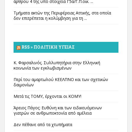
άρθρου 4 της υπό στοιχεία Γ5α/Γ.Π.οικ. ...
Τμήματα ακτών της Περιφέρειας Αττικής, στα οποία
δεν επιτρέπεται η κολύμβηση για τη ...
RSS » ΠΟΛΙΤΙΚΉ ΥΓΕΊΑΣ
Κ. Φαρσαλινός. Συλλυπητήρια στην Ελληνική
κοινωνία των εγκλωβισμένων
Περί του αμαρτωλού ΚΕΕΛΠΝΟ και των σχετικών
δαιμονίων
Μετά τις ΤΟΜΥ, έρχονται οι ΚΟΜΥ!
Άρειος Πάγος: Ευθύνη και των ειδικευόμενων
γιατρών σε ανθρωποκτονία από αμέλεια
Δεν πέθανε από τα χτυπήματα