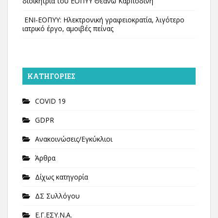
διοικήτρια του ΕΟΠΥΥ Θεανώ Καρποδίνη
ΕΝΙ-ΕΟΠΥΥ: Ηλεκτρονική γραφειοκρατία, λιγότερο
ιατρικό έργο, αμοιβές πείνας
KΑΤΗΓΟΡΊΕΣ
COVID 19
GDPR
Ανακοινώσεις/Εγκύκλιοι
Άρθρα
Δίχως κατηγορία
ΔΣ Συλλόγου
Ε.Γ.ΕΣΥ.Ν.Α.