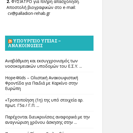
2.
ΦΥΣΙΑΤΡΟ για πλήρη απασχόληση.
Αποστολή βιογραφικών στο e-mail:
cv@palladion-rehab.gr
ΥΠΟΥΡΓΕΊΟ ΥΓΕΊΑΣ –
ΑΝΑΚΟΙΝΏΣΕΙΣ
Αναβάθμιση και εκσυγχρονισμός των
νοσοκομειακών υποδομών του Ε.Σ.Υ. ...
Hope4Kids – Ολιστική Ανακουφιστική
Φροντίδα για Παιδιά με Καρκίνο στην
Ευρώπη
«Τροποποίηση (1η) της υπό στοιχεία αρ.
πρωτ. Γ5α / Γ.Π. ...
Παρέχονται διευκρινίσεις αναφορικά με την
αναγνώριση χρόνου άσκησης στην ...