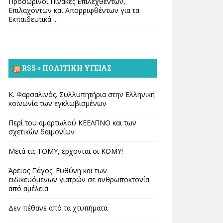
Προσωρινοί Πίνακες Επιλεχθέντων,
Επιλαχόντων και Απορριφθέντων για τα
Εκπαιδευτικά ...
RSS » ΠΟΛΙΤΙΚΉ ΥΓΕΊΑΣ
Κ. Φαρσαλινός. Συλλυπητήρια στην Ελληνική
κοινωνία των εγκλωβισμένων
Περί του αμαρτωλού ΚΕΕΛΠΝΟ και των
σχετικών δαιμονίων
Μετά τις ΤΟΜΥ, έρχονται οι ΚΟΜΥ!
Άρειος Πάγος: Ευθύνη και των
ειδικευόμενων γιατρών σε ανθρωποκτονία
από αμέλεια
Δεν πέθανε από τα χτυπήματα