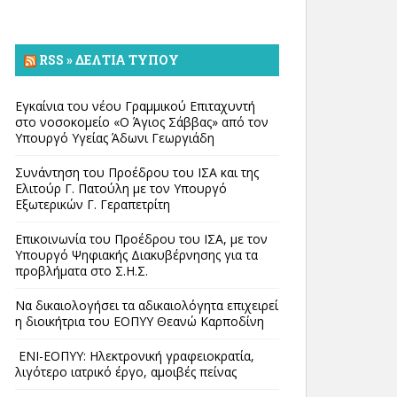
RSS » ΔΕΛΤΊΑ ΤΎΠΟΥ
Εγκαίνια του νέου Γραμμικού Επιταχυντή
στο νοσοκομείο «Ο Άγιος Σάββας» από τον
Υπουργό Υγείας Άδωνι Γεωργιάδη
Συνάντηση του Προέδρου του ΙΣΑ και της
Ελιτούρ Γ. Πατούλη με τον Υπουργό
Εξωτερικών Γ. Γεραπετρίτη
Επικοινωνία του Προέδρου του ΙΣΑ, με τον
Υπουργό Ψηφιακής Διακυβέρνησης για τα
προβλήματα στο Σ.Η.Σ.
Να δικαιολογήσει τα αδικαιολόγητα επιχειρεί
η διοικήτρια του ΕΟΠΥΥ Θεανώ Καρποδίνη
ΕΝΙ-ΕΟΠΥΥ: Ηλεκτρονική γραφειοκρατία,
λιγότερο ιατρικό έργο, αμοιβές πείνας