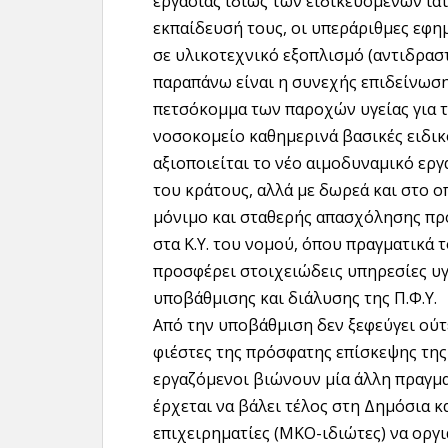
εργασίας ιδίως των ειδικευόμενων ια
εκπαίδευσή τους, οι υπεράριθμες εφημ
σε υλικοτεχνικό εξοπλισμό (αντιδραστ
παραπάνω είναι η συνεχής επιδείνωση
πετσόκομμα των παροχών υγείας για τ
νοσοκομείο καθημερινά βασικές ειδικότ
αξιοποιείται το νέο αιμοδυναμικό εργ
του κράτους, αλλά με δωρεά και στο 
μόνιμο και σταθερής απασχόλησης προ
στα Κ.Υ. του νομού, όπου πραγματικά 
προσφέρει στοιχειώδεις υπηρεσίες υγ
υποβάθμισης και διάλυσης της Π.Φ.Υ.
Από την υποβάθμιση δεν ξεφεύγει ούτ
φιέστες της πρόσφατης επίσκεψης της
εργαζόμενοι βιώνουν μία άλλη πραγμ
έρχεται να βάλει τέλος στη Δημόσια κ
επιχειρηματίες (ΜΚΟ-ιδιώτες) να οργι