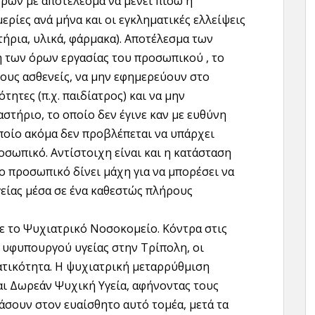
τρών με αποτέλεσμα να μένει πίσω η
ερίες ανά μήνα και οι εγκληματικές ελλείψεις
ήρια, υλικά, φάρμακα). Αποτέλεσμα των
 των όρων εργασίας του προσωπικού , το
ους ασθενείς, να μην εφημερεύουν στο
ητες (π.χ. παιδίατρος) και να μην
αστήριο, το οποίο δεν έγινε καν με ευθύνη
οποίο ακόμα δεν προβλέπεται να υπάρχει
σωπικό. Αντίστοιχη είναι και η κατάσταση
το προσωπικό δίνει μάχη για να μπορέσει να
είας μέσα σε ένα καθεστώς πλήρους
ε το Ψυχιατρικό Νοσοκομείο. Κόντρα στις
 υφυπουργού υγείας στην Τρίπολη, οι
ατικότητα. Η ψυχιατρική μεταρρύθμιση
αι Δωρεάν Ψυχική Υγεία, αφήνοντας τους
άσουν στον ευαίσθητο αυτό τομέα, μετά τα