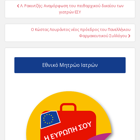
Πλοήγηση
Λ. Ρακιντζής: Αναμόρφωση του πειθαρχικού δικαίου των
άρθρων
γιατρών ΕΣΥ
Ο Κώστας Λουράντος νέος πρόεδρος του Πανελλήνιου
Φαρμακευτικού Συλλόγου
Εθνικό Μητρώο Ιατρών