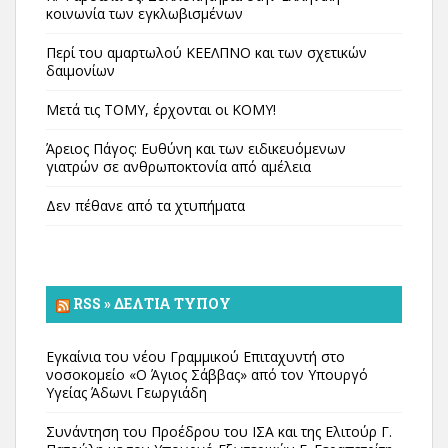
κοινωνία των εγκλωβισμένων
Περί του αμαρτωλού ΚΕΕΛΠΝΟ και των σχετικών
δαιμονίων
Μετά τις ΤΟΜΥ, έρχονται οι ΚΟΜΥ!
Άρειος Πάγος: Ευθύνη και των ειδικευόμενων
γιατρών σε ανθρωποκτονία από αμέλεια
Δεν πέθανε από τα χτυπήματα
RSS » ΔΕΛΤΊΑ ΤΎΠΟΥ
Εγκαίνια του νέου Γραμμικού Επιταχυντή στο
νοσοκομείο «Ο Άγιος Σάββας» από τον Υπουργό
Υγείας Άδωνι Γεωργιάδη
Συνάντηση του Προέδρου του ΙΣΑ και της Ελιτούρ Γ.