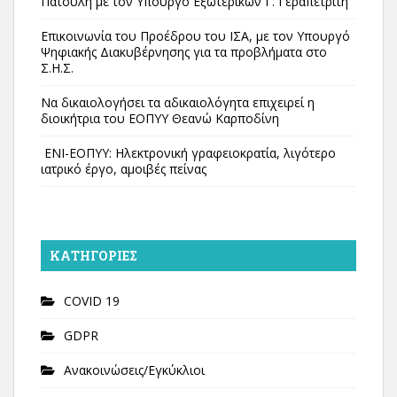
Πατούλη με τον Υπουργό Εξωτερικών Γ. Γεραπετρίτη
Επικοινωνία του Προέδρου του ΙΣΑ, με τον Υπουργό
Ψηφιακής Διακυβέρνησης για τα προβλήματα στο
Σ.Η.Σ.
Να δικαιολογήσει τα αδικαιολόγητα επιχειρεί η
διοικήτρια του ΕΟΠΥΥ Θεανώ Καρποδίνη
ΕΝΙ-ΕΟΠΥΥ: Ηλεκτρονική γραφειοκρατία, λιγότερο
ιατρικό έργο, αμοιβές πείνας
KΑΤΗΓΟΡΊΕΣ
COVID 19
GDPR
Ανακοινώσεις/Εγκύκλιοι