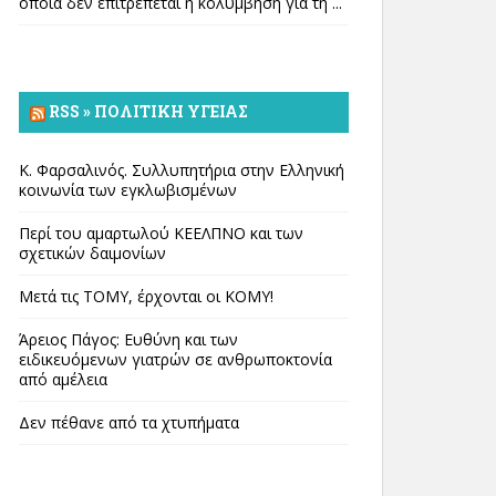
οποία δεν επιτρέπεται η κολύμβηση για τη ...
RSS » ΠΟΛΙΤΙΚΉ ΥΓΕΊΑΣ
Κ. Φαρσαλινός. Συλλυπητήρια στην Ελληνική
κοινωνία των εγκλωβισμένων
Περί του αμαρτωλού ΚΕΕΛΠΝΟ και των
σχετικών δαιμονίων
Μετά τις ΤΟΜΥ, έρχονται οι ΚΟΜΥ!
Άρειος Πάγος: Ευθύνη και των
ειδικευόμενων γιατρών σε ανθρωποκτονία
από αμέλεια
Δεν πέθανε από τα χτυπήματα