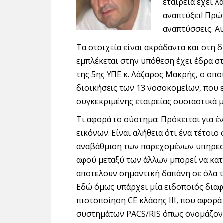
εταιρεία έχει 
αναπτύξει! Πρώ
αναπτύσσεις. Αυ
Τα στοιχεία είναι ακράδαντα και στη 
εμπλέκεται στην υπόθεση έχει έδρα στ
της 5ης ΥΠΕ κ. Λάζαρος Μακρής, ο οποί
διοικήσεις των 13 νοσοκομείων, που 
συγκεκριμένης εταιρείας ουσιαστικά μ
Τι αφορά το σύστημα: Πρόκειται για έ
εικόνων. Είναι αλήθεια ότι ένα τέτοι
αναβάθμιση των παρεχομένων υπηρεσ
αφού μεταξύ των άλλων μπορεί να κατ
αποτελούν σημαντική δαπάνη σε όλα τ
Εδώ όμως υπάρχει μία ειδοποιός διαφ
πιστοποίηση CE κλάσης ΙΙΙ, που αφορ
συστημάτων PACS/RIS όπως ονομάζοντ