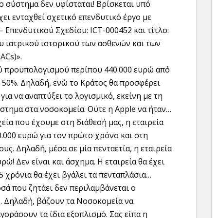
το σύστημα δεν υφίσταται! Βρίσκεται υπό
χει ενταχθεί σχετικό επενδυτικό έργο με
 Επενδυτικού Σχεδίου: ICT-000452 και τίτλο:
υ ιατρικού ιστορικού των ασθενών και των
ACs)».
ού προϋπολογισμού περίπου 440.000 ευρώ από
ε 50%. Δηλαδή, ενώ το Κράτος θα προσφέρει
 για να αναπτύξει το λογισμικό, εκείνη με τη
στημα στα νοσοκομεία. Ούτε η Apple να ήταν…
χεία που έχουμε στη διάθεσή μας, η εταιρεία
0.000 ευρώ για τον πρώτο χρόνο και στη
υς. Δηλαδή, μέσα σε μία πενταετία, η εταιρεία
ρώ! Δεν είναι και άσχημα. Η εταιρεία θα έχει
 5 χρόνια θα έχει βγάλει τα πενταπλάσια…
οσά που ζητάει δεν περιλαμβάνεται ο
. Δηλαδή, βάζουν τα Νοσοκομεία να
αγοράσουν τα ίδια εξοπλισμό. Σας είπα η