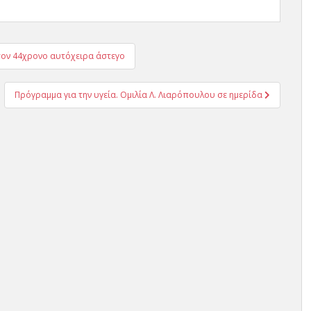
 τον 44χρονο αυτόχειρα άστεγο
Πρόγραμμα για την υγεία. Ομιλία Λ. Λιαρόπουλου σε ημερίδα