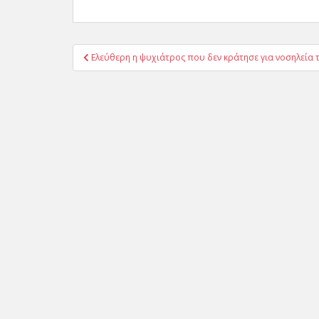
Πλοήγηση
Ελεύθερη η ψυχιάτρος που δεν κράτησε για νοσηλεία
άρθρων