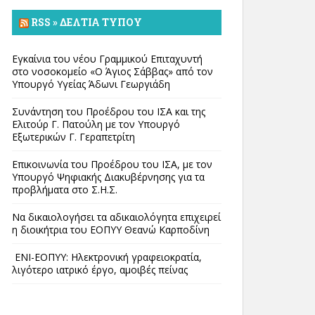
RSS » ΔΕΛΤΊΑ ΤΎΠΟΥ
Εγκαίνια του νέου Γραμμικού Επιταχυντή
στο νοσοκομείο «Ο Άγιος Σάββας» από τον
Υπουργό Υγείας Άδωνι Γεωργιάδη
Συνάντηση του Προέδρου του ΙΣΑ και της
Ελιτούρ Γ. Πατούλη με τον Υπουργό
Εξωτερικών Γ. Γεραπετρίτη
Επικοινωνία του Προέδρου του ΙΣΑ, με τον
Υπουργό Ψηφιακής Διακυβέρνησης για τα
προβλήματα στο Σ.Η.Σ.
Να δικαιολογήσει τα αδικαιολόγητα επιχειρεί
η διοικήτρια του ΕΟΠΥΥ Θεανώ Καρποδίνη
ΕΝΙ-ΕΟΠΥΥ: Ηλεκτρονική γραφειοκρατία,
λιγότερο ιατρικό έργο, αμοιβές πείνας