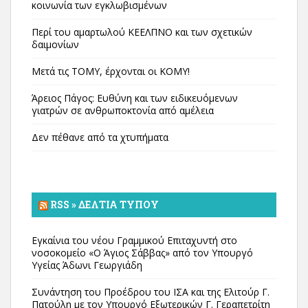
κοινωνία των εγκλωβισμένων
Περί του αμαρτωλού ΚΕΕΛΠΝΟ και των σχετικών
δαιμονίων
Μετά τις ΤΟΜΥ, έρχονται οι ΚΟΜΥ!
Άρειος Πάγος: Ευθύνη και των ειδικευόμενων
γιατρών σε ανθρωποκτονία από αμέλεια
Δεν πέθανε από τα χτυπήματα
RSS » ΔΕΛΤΊΑ ΤΎΠΟΥ
Εγκαίνια του νέου Γραμμικού Επιταχυντή στο
νοσοκομείο «Ο Άγιος Σάββας» από τον Υπουργό
Υγείας Άδωνι Γεωργιάδη
Συνάντηση του Προέδρου του ΙΣΑ και της Ελιτούρ Γ.
Πατούλη με τον Υπουργό Εξωτερικών Γ. Γεραπετρίτη