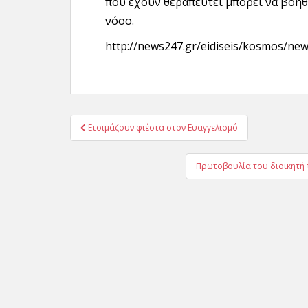
που έχουν θεραπευτεί μπορεί να βοηθ
νόσο.
http://news247.gr/eidiseis/kosmos/new
Πλοήγηση
Ετοιμάζουν φιέστα στον Ευαγγελισμό
άρθρων
Πρωτοβουλία του διοικητή 