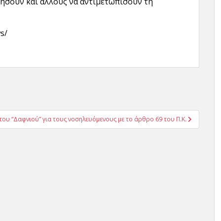
ήσουν και άλλους να αντιμετωπίσουν τη
s/
του “Δαφνιού” για τους νοσηλευόμενους με το άρθρο 69 του Π.Κ.