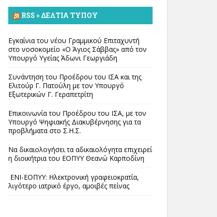
RSS » ΔΕΛΤΊΑ ΤΎΠΟΥ
Εγκαίνια του νέου Γραμμικού Επιταχυντή
στο νοσοκομείο «Ο Άγιος Σάββας» από τον
Υπουργό Υγείας Άδωνι Γεωργιάδη
Συνάντηση του Προέδρου του ΙΣΑ και της
Ελιτούρ Γ. Πατούλη με τον Υπουργό
Εξωτερικών Γ. Γεραπετρίτη
Επικοινωνία του Προέδρου του ΙΣΑ, με τον
Υπουργό Ψηφιακής Διακυβέρνησης για τα
προβλήματα στο Σ.Η.Σ.
Να δικαιολογήσει τα αδικαιολόγητα επιχειρεί
η διοικήτρια του ΕΟΠΥΥ Θεανώ Καρποδίνη
ΕΝΙ-ΕΟΠΥΥ: Ηλεκτρονική γραφειοκρατία,
λιγότερο ιατρικό έργο, αμοιβές πείνας