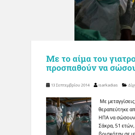
Με το αίμα του γιατρ
προσπαθούν να σώσο
13 Σεπτεμβρίου 2014
isarkadias
Δίχ
Με μεταγγίσεις
θεραπεύτηκε απ
ΗΠΑ να σώσουν 
Σάκρα, 51 ετών
βρισκόταν σε ι