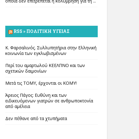
οποία δεν επιτρέπεται η κολύμβηση για τη ...
RSS » ΠΟΛΙΤΙΚΉ ΥΓΕΊΑΣ
Κ. Φαρσαλινός. Συλλυπητήρια στην Ελληνική
κοινωνία των εγκλωβισμένων
Περί του αμαρτωλού ΚΕΕΛΠΝΟ και των
σχετικών δαιμονίων
Μετά τις ΤΟΜΥ, έρχονται οι ΚΟΜΥ!
Άρειος Πάγος: Ευθύνη και των
ειδικευόμενων γιατρών σε ανθρωποκτονία
από αμέλεια
Δεν πέθανε από τα χτυπήματα