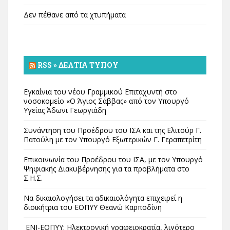
Δεν πέθανε από τα χτυπήματα
RSS » ΔΕΛΤΊΑ ΤΎΠΟΥ
Εγκαίνια του νέου Γραμμικού Επιταχυντή στο
νοσοκομείο «Ο Άγιος Σάββας» από τον Υπουργό
Υγείας Άδωνι Γεωργιάδη
Συνάντηση του Προέδρου του ΙΣΑ και της Ελιτούρ Γ.
Πατούλη με τον Υπουργό Εξωτερικών Γ. Γεραπετρίτη
Επικοινωνία του Προέδρου του ΙΣΑ, με τον Υπουργό
Ψηφιακής Διακυβέρνησης για τα προβλήματα στο
Σ.Η.Σ.
Να δικαιολογήσει τα αδικαιολόγητα επιχειρεί η
διοικήτρια του ΕΟΠΥΥ Θεανώ Καρποδίνη
ΕΝΙ-ΕΟΠΥΥ: Ηλεκτρονική γραφειοκρατία, λιγότερο