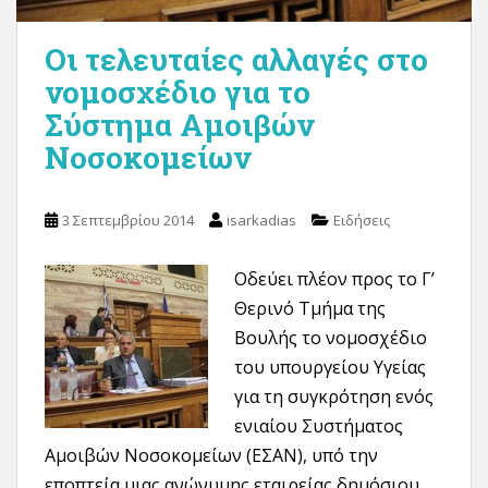
Οι τελευταίες αλλαγές στο
νομοσχέδιο για το
Σύστημα Αμοιβών
Νοσοκομείων
3 Σεπτεμβρίου 2014
isarkadias
Ειδήσεις
Οδεύει πλέον προς το Γ’
Θερινό Τμήμα της
Βουλής το νομοσχέδιο
του υπουργείου Υγείας
για τη συγκρότηση ενός
ενιαίου Συστήματος
Αμοιβών Νοσοκομείων (ΕΣΑΝ), υπό την
εποπτεία μιας ανώνυμης εταιρείας δημόσιου