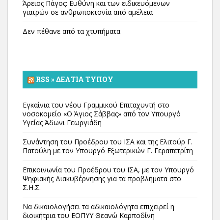
Άρειος Πάγος: Ευθύνη και των ειδικευόμενων
γιατρών σε ανθρωποκτονία από αμέλεια
Δεν πέθανε από τα χτυπήματα
RSS » ΔΕΛΤΊΑ ΤΎΠΟΥ
Εγκαίνια του νέου Γραμμικού Επιταχυντή στο
νοσοκομείο «Ο Άγιος Σάββας» από τον Υπουργό
Υγείας Άδωνι Γεωργιάδη
Συνάντηση του Προέδρου του ΙΣΑ και της Ελιτούρ Γ.
Πατούλη με τον Υπουργό Εξωτερικών Γ. Γεραπετρίτη
Επικοινωνία του Προέδρου του ΙΣΑ, με τον Υπουργό
Ψηφιακής Διακυβέρνησης για τα προβλήματα στο
Σ.Η.Σ.
Να δικαιολογήσει τα αδικαιολόγητα επιχειρεί η
διοικήτρια του ΕΟΠΥΥ Θεανώ Καρποδίνη