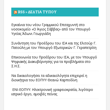
RSS » ΔΕΛΤΊΑ ΤΎΠΟΥ
Εγκαίνια του νέου Γραμμικού Επιταχυντή στο
νοσοκομείο «Ο Άγιος Σάββας» από τον Υπουργό
Υγείας Άδωνι Γεωργιάδη
Συνάντηση του Προέδρου του ΙΣΑ και της Ελιτούρ Γ.
Πατούλη με τον Υπουργό Εξωτερικών Γ. Γεραπετρίτη
Επικοινωνία του Προέδρου του ΙΣΑ, με τον Υπουργό
Ψηφιακής Διακυβέρνησης για τα προβλήματα στο
Σ.Η.Σ.
Να δικαιολογήσει τα αδικαιολόγητα επιχειρεί η
διοικήτρια του ΕΟΠΥΥ Θεανώ Καρποδίνη
ΕΝΙ-ΕΟΠΥΥ: Ηλεκτρονική γραφειοκρατία, λιγότερο
ιατρικό έργο, αμοιβές πείνας