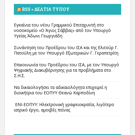
RSS » ΔΕΛΤΊΑ ΤΎΠΟΥ
Εγκαίνια του νέου Γραμμικού Επιταχυντή στο
νοσοκομείο «Ο Άγιος Σάββας» από τον Υπουργό
Υγείας Άδωνι Γεωργιάδη
Συνάντηση του Προέδρου του ΙΣΑ και της Ελιτούρ Γ.
Πατούλη με τον Υπουργό Εξωτερικών Γ. Γεραπετρίτη
Επικοινωνία του Προέδρου του ΙΣΑ, με τον Υπουργό
Ψηφιακής Διακυβέρνησης για τα προβλήματα στο
Σ.Η.Σ.
Να δικαιολογήσει τα αδικαιολόγητα επιχειρεί η
διοικήτρια του ΕΟΠΥΥ Θεανώ Καρποδίνη
ΕΝΙ-ΕΟΠΥΥ: Ηλεκτρονική γραφειοκρατία, λιγότερο
ιατρικό έργο, αμοιβές πείνας