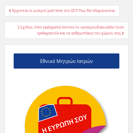
Πλοήγηση
Έρχονται οι γιατροί part time στο ΕΣΥ! Πως θα πληρώνονται
άρθρων
2 Σχόλια. Οσο εγκληματεί λοιπον το «γιατρουδακι»αλλο τοσο
εγκληματούν και τα ανθρωπάκια του χώρου σας
Εθνικό Μητρώο Ιατρών