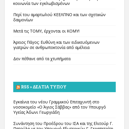
κοινωνία των εγκλωβισμένων
Περί του αμαρτωλού ΚΕΕΛΠΝΟ και των σχετικών
δαιμονίων
Μετά τις ΤΟΜΥ, έρχονται οι ΚΟΜΥ!
Άρειος Πάγος: Ευθύνη και των ειδικευόμενων
γιατρών σε ανθρωποκτονία από αμέλεια
Δεν πέθανε από τα χτυπήματα
RSS » ΔΕΛΤΊΑ ΤΎΠΟΥ
Εγκαίνια του νέου Γραμμικού Επιταχυντή στο
νοσοκομείο «Ο Άγιος Σάββας» από τον Υπουργό
Υγείας Άδωνι Γεωργιάδη
Συνάντηση του Προέδρου του ΙΣΑ και της Ελιτούρ Γ.
Πατούλη με τον Υπουργό Εξωτερικών Γ. Γεραπετρίτη