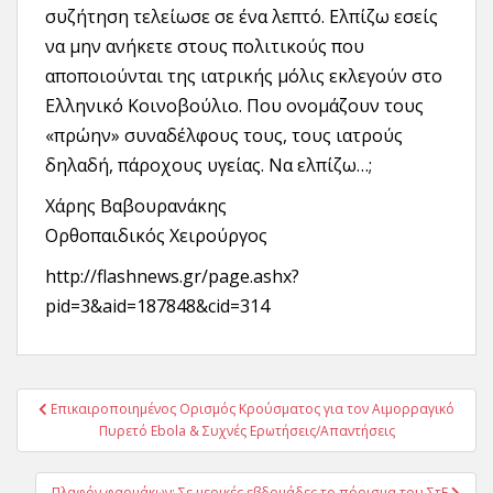
συζήτηση τελείωσε σε ένα λεπτό. Ελπίζω εσείς
να μην ανήκετε στους πολιτικούς που
αποποιούνται της ιατρικής μόλις εκλεγούν στο
Ελληνικό Κοινοβούλιο. Που ονομάζουν τους
«πρώην» συναδέλφους τους, τους ιατρούς
δηλαδή, πάροχους υγείας. Να ελπίζω…;
Χάρης Βαβουρανάκης
Ορθοπαιδικός Χειρούργος
http://flashnews.gr/page.ashx?
pid=3&aid=187848&cid=314
Πλοήγηση
Επικαιροποιημένος Ορισμός Κρούσματος για τον Αιμορραγικό
άρθρων
Πυρετό Ebola & Συχνές Ερωτήσεις/Απαντήσεις
Πλαφόν φαρμάκων: Σε μερικές εβδομάδες το πόρισμα του ΣτΕ