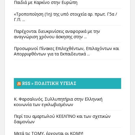
Παιδιά με Καρκίνο στην Ευρώπη
«Τροποποίηση (1η) της υπό στοιχεία αρ. πρωτ. Γ5α /
Γ.Π. ...
Παρέχονται διευκρινίσεις αναφορικά με την
αναγνώριση χρόνου άσκησης στην ...
Προσωρινοί Πίνακες Επιλεχθέντων, Επιλαχόντων και
Απορριφθέντων για τα Εκπαιδευτικά ...
RSS » ΠΟΛΙΤΙΚΉ ΥΓΕΊΑΣ
Κ. Φαρσαλινός. Συλλυπητήρια στην Ελληνική
κοινωνία των εγκλωβισμένων
Περί του αμαρτωλού ΚΕΕΛΠΝΟ και των σχετικών
δαιμονίων
Μετά τις ΤΟΜΥ, έρχονται οι ΚΟΜΥ!