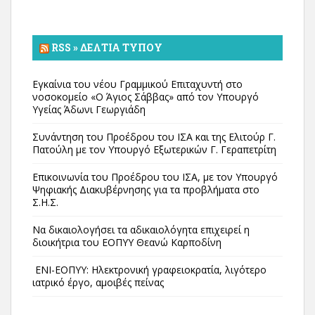
RSS » ΔΕΛΤΊΑ ΤΎΠΟΥ
Εγκαίνια του νέου Γραμμικού Επιταχυντή στο
νοσοκομείο «Ο Άγιος Σάββας» από τον Υπουργό
Υγείας Άδωνι Γεωργιάδη
Συνάντηση του Προέδρου του ΙΣΑ και της Ελιτούρ Γ.
Πατούλη με τον Υπουργό Εξωτερικών Γ. Γεραπετρίτη
Επικοινωνία του Προέδρου του ΙΣΑ, με τον Υπουργό
Ψηφιακής Διακυβέρνησης για τα προβλήματα στο
Σ.Η.Σ.
Να δικαιολογήσει τα αδικαιολόγητα επιχειρεί η
διοικήτρια του ΕΟΠΥΥ Θεανώ Καρποδίνη
ΕΝΙ-ΕΟΠΥΥ: Ηλεκτρονική γραφειοκρατία, λιγότερο
ιατρικό έργο, αμοιβές πείνας