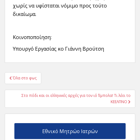
χωρίς να υφίσταται νόμιμο προς τούτο
δικαίωμα.
Κοινοποποίηση:
Υπουργό Εργασίας κο Γιάννη Βρούτση
Πλοήγηση
Όλα στο φως
άρθρων
Στο πόδι και οι ελληνικές αρχές για τον ιό Έμπολα! Τι λέει το
ΚΕΕΛΠΝΟ
Εθνικό Μητρώο Ιατρών