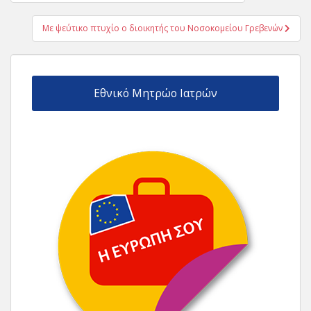
άρθρων
Με ψεύτικο πτυχίο ο διοικητής του Νοσοκομείου Γρεβενών
Εθνικό Μητρώο Ιατρών