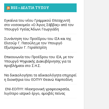
RSS » ΔΕΛΤΊΑ ΤΎΠΟΥ
Εγκαίνια του νέου Γραμμικού Επιταχυντή
στο νοσοκομείο «Ο Άγιος Σάββας» από τον
Υπουργό Υγείας Άδωνι Γεωργιάδη
Συνάντηση του Προέδρου του ΙΣΑ και της
Ελιτούρ Γ. Πατούλη με τον Υπουργό
Εξωτερικών Γ. Γεραπετρίτη
Επικοινωνία του Προέδρου του ΙΣΑ, με τον
Υπουργό Ψηφιακής Διακυβέρνησης για τα
προβλήματα στο Σ.Η.Σ.
Να δικαιολογήσει τα αδικαιολόγητα επιχειρεί
η διοικήτρια του ΕΟΠΥΥ Θεανώ Καρποδίνη
ΕΝΙ-ΕΟΠΥΥ: Ηλεκτρονική γραφειοκρατία,
λιγότερο ιατρικό έργο, αμοιβές πείνας