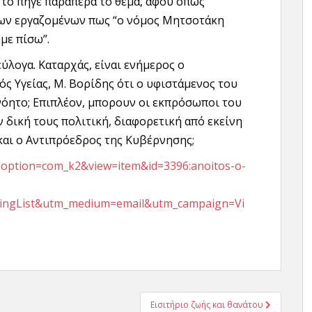
το πήγε παραπέρα το θέμα, αφού όπως
ων εργαζομένων πως “ο νόμος Μητσοτάκη
με πίσω”.
ύλογα. Καταρχάς, είναι ενήμερος ο
ός Υγείας, Μ. Βορίδης ότι ο υφιστάμενος του
νόητο; Επιπλέον, μπορουν οι εκπρόσωποι του
δική τους πολιτική, διαφορετική από εκείνη
και ο Αντιπρόεδρος της Κυβέρνησης;
hp?option=com_k2&view=item&id=3396:anoitos-o-
ilingList&utm_medium=email&utm_campaign=Vi
Εισιτήριο ζωής και θανάτου