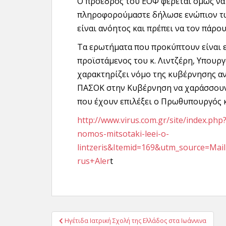
Ο πρόεδρος του ΕΟΦ φέρεται όμως να 
πληροφορούμαστε δήλωσε ενώπιον τ
είναι ανόητος και πρέπει να τον πάρου
Τα ερωτήματα που προκύπτουν είναι ε
προϊστάμενος του κ. Λιντζέρη, Υπουργ
χαρακτηρίζει νόμο της κυβέρνησης α
ΠΑΣΟΚ στην Κυβέρνηση να χαράσσουν 
που έχουν επιλέξει ο Πρωθυπουργός 
http://www.virus.com.gr/site/index.p
nomos-mitsotaki-leei-o-
lintzeris&Itemid=169&utm_source=Ma
rus+Aler
t
Πλοήγηση
Ηγέτιδα Ιατρική Σχολή της Ελλάδος στα Ιωάννινα