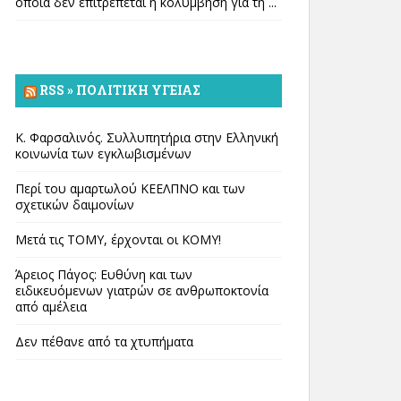
οποία δεν επιτρέπεται η κολύμβηση για τη ...
RSS » ΠΟΛΙΤΙΚΉ ΥΓΕΊΑΣ
Κ. Φαρσαλινός. Συλλυπητήρια στην Ελληνική
κοινωνία των εγκλωβισμένων
Περί του αμαρτωλού ΚΕΕΛΠΝΟ και των
σχετικών δαιμονίων
Μετά τις ΤΟΜΥ, έρχονται οι ΚΟΜΥ!
Άρειος Πάγος: Ευθύνη και των
ειδικευόμενων γιατρών σε ανθρωποκτονία
από αμέλεια
Δεν πέθανε από τα χτυπήματα