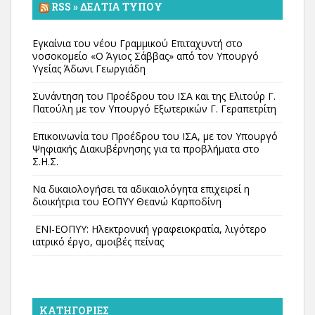
RSS » ΔΕΛΤΊΑ ΤΎΠΟΥ
Εγκαίνια του νέου Γραμμικού Επιταχυντή στο
νοσοκομείο «Ο Άγιος Σάββας» από τον Υπουργό
Υγείας Άδωνι Γεωργιάδη
Συνάντηση του Προέδρου του ΙΣΑ και της Ελιτούρ Γ.
Πατούλη με τον Υπουργό Εξωτερικών Γ. Γεραπετρίτη
Επικοινωνία του Προέδρου του ΙΣΑ, με τον Υπουργό
Ψηφιακής Διακυβέρνησης για τα προβλήματα στο
Σ.Η.Σ.
Να δικαιολογήσει τα αδικαιολόγητα επιχειρεί η
διοικήτρια του ΕΟΠΥΥ Θεανώ Καρποδίνη
ΕΝΙ-ΕΟΠΥΥ: Ηλεκτρονική γραφειοκρατία, λιγότερο
ιατρικό έργο, αμοιβές πείνας
KΑΤΗΓΟΡΊΕΣ