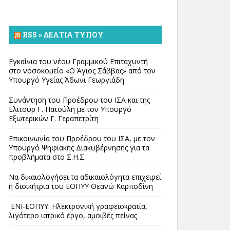
RSS » ΔΕΛΤΊΑ ΤΎΠΟΥ
Εγκαίνια του νέου Γραμμικού Επιταχυντή
στο νοσοκομείο «Ο Άγιος Σάββας» από τον
Υπουργό Υγείας Άδωνι Γεωργιάδη
Συνάντηση του Προέδρου του ΙΣΑ και της
Ελιτούρ Γ. Πατούλη με τον Υπουργό
Εξωτερικών Γ. Γεραπετρίτη
Επικοινωνία του Προέδρου του ΙΣΑ, με τον
Υπουργό Ψηφιακής Διακυβέρνησης για τα
προβλήματα στο Σ.Η.Σ.
Να δικαιολογήσει τα αδικαιολόγητα επιχειρεί
η διοικήτρια του ΕΟΠΥΥ Θεανώ Καρποδίνη
ΕΝΙ-ΕΟΠΥΥ: Ηλεκτρονική γραφειοκρατία,
λιγότερο ιατρικό έργο, αμοιβές πείνας