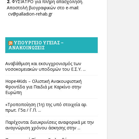
2.
ΦΥΣΙΑΤΡΟ για πλήρη απασχόληση.
Αποστολή βιογραφικών στο e-mail:
cv@palladion-rehab.gr
ΥΠΟΥΡΓΕΊΟ ΥΓΕΊΑΣ –
ΑΝΑΚΟΙΝΏΣΕΙΣ
Αναβάθμιση και εκσυγχρονισμός των
νοσοκομειακών υποδομών του Ε.Σ.Υ. ...
Hope4Kids – Ολιστική Ανακουφιστική
Φροντίδα για Παιδιά με Καρκίνο στην
Ευρώπη
«Τροποποίηση (1η) της υπό στοιχεία αρ.
πρωτ. Γ5α / Γ.Π. ...
Παρέχονται διευκρινίσεις αναφορικά με την
αναγνώριση χρόνου άσκησης στην ...