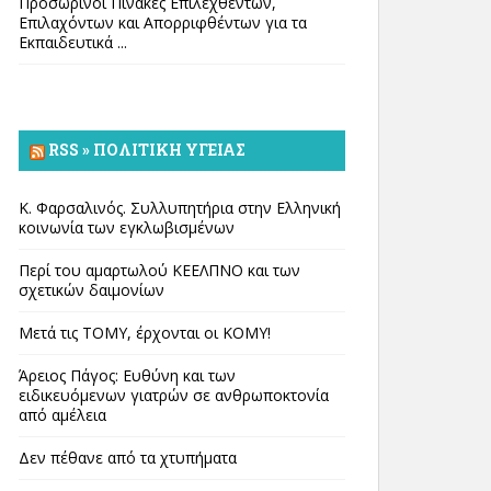
Προσωρινοί Πίνακες Επιλεχθέντων,
Επιλαχόντων και Απορριφθέντων για τα
Εκπαιδευτικά ...
RSS » ΠΟΛΙΤΙΚΉ ΥΓΕΊΑΣ
Κ. Φαρσαλινός. Συλλυπητήρια στην Ελληνική
κοινωνία των εγκλωβισμένων
Περί του αμαρτωλού ΚΕΕΛΠΝΟ και των
σχετικών δαιμονίων
Μετά τις ΤΟΜΥ, έρχονται οι ΚΟΜΥ!
Άρειος Πάγος: Ευθύνη και των
ειδικευόμενων γιατρών σε ανθρωποκτονία
από αμέλεια
Δεν πέθανε από τα χτυπήματα