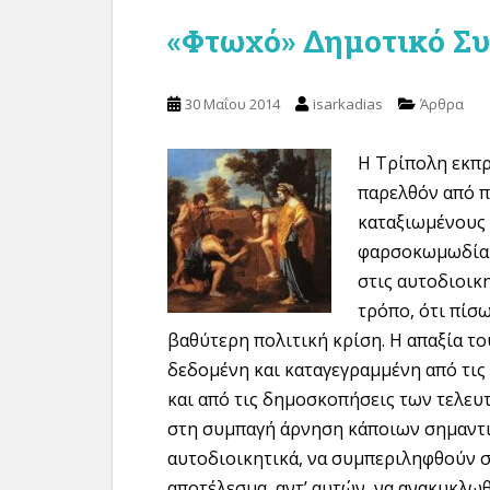
«Φτωχό» Δημοτικό Σ
30 Μαΐου 2014
isarkadias
Άρθρα
Η Τρίπολη εκπ
παρελθόν από 
καταξιωμένους 
φαρσοκωμωδία 
στις αυτοδιοικη
τρόπο, ότι πίσ
βαθύτερη πολιτική κρίση. Η απαξία τ
δεδομένη και καταγεγραμμένη από τις
και από τις δημοσκοπήσεις των τελευ
στη συμπαγή άρνηση κάποιων σημαντ
αυτοδιοικητικά, να συμπεριληφθούν 
αποτέλεσμα, αντ’ αυτών, να ανακυκλω