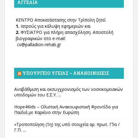
ΑΓΓΕΛΊΑ
ΚΕΝΤΡΟ Αποκατάστασης στην Τρίπολη ζητεί
1.
Ιατρούς για κάλυψη εφημεριών και
2.
ΦΥΣΙΑΤΡΟ για πλήρη απασχόληση. Αποστολή
βιογραφικών στο e-mail:
cv@palladion-rehab.gr
ΥΠΟΥΡΓΕΊΟ ΥΓΕΊΑΣ – ΑΝΑΚΟΙΝΏΣΕΙΣ
Αναβάθμιση και εκσυγχρονισμός των νοσοκομειακών
υποδομών του Ε.Σ.Υ. ...
Hope4Kids – Ολιστική Ανακουφιστική Φροντίδα για
Παιδιά με Καρκίνο στην Ευρώπη
«Τροποποίηση (1η) της υπό στοιχεία αρ. πρωτ. Γ5α /
Γ.Π. ...