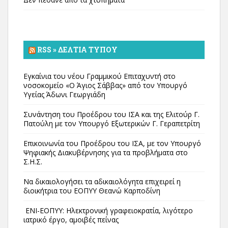
RSS » ΔΕΛΤΊΑ ΤΎΠΟΥ
Εγκαίνια του νέου Γραμμικού Επιταχυντή στο
νοσοκομείο «Ο Άγιος Σάββας» από τον Υπουργό
Υγείας Άδωνι Γεωργιάδη
Συνάντηση του Προέδρου του ΙΣΑ και της Ελιτούρ Γ.
Πατούλη με τον Υπουργό Εξωτερικών Γ. Γεραπετρίτη
Επικοινωνία του Προέδρου του ΙΣΑ, με τον Υπουργό
Ψηφιακής Διακυβέρνησης για τα προβλήματα στο
Σ.Η.Σ.
Να δικαιολογήσει τα αδικαιολόγητα επιχειρεί η
διοικήτρια του ΕΟΠΥΥ Θεανώ Καρποδίνη
ΕΝΙ-ΕΟΠΥΥ: Ηλεκτρονική γραφειοκρατία, λιγότερο
ιατρικό έργο, αμοιβές πείνας