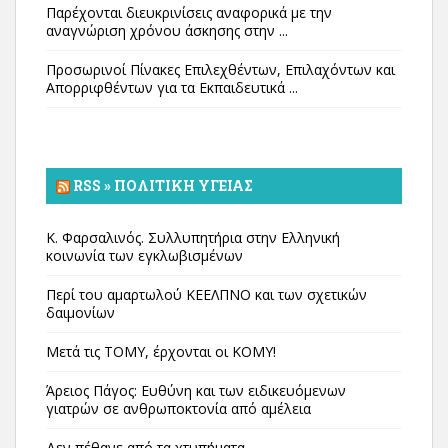
Παρέχονται διευκρινίσεις αναφορικά με την
αναγνώριση χρόνου άσκησης στην ...
Προσωρινοί Πίνακες Επιλεχθέντων, Επιλαχόντων και
Απορριφθέντων για τα Εκπαιδευτικά ...
RSS » ΠΟΛΙΤΙΚΉ ΥΓΕΊΑΣ
Κ. Φαρσαλινός. Συλλυπητήρια στην Ελληνική
κοινωνία των εγκλωβισμένων
Περί του αμαρτωλού ΚΕΕΛΠΝΟ και των σχετικών
δαιμονίων
Μετά τις ΤΟΜΥ, έρχονται οι ΚΟΜΥ!
Άρειος Πάγος: Ευθύνη και των ειδικευόμενων
γιατρών σε ανθρωποκτονία από αμέλεια
Δεν πέθανε από τα χτυπήματα