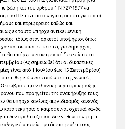
φαση του ΔΣ του ΠΙΣ για ενιαία ημερομηνία
επε βάση και του άρθρου 1 Ν.727/1977 να
η του ΠΙΣ είχε αιτιολογία η οποία έγκειται α)
δήμους και περιφέρειες καθώς και
και ως εκ τούτο υπήρχε αντικειμενική
ιρεσίες, ιδίως όταν αρκετοί υποψήφιοι όπως
είχαν και σε υποψηφιότητες για δήμαρχοι,
τε θα υπήρχε αντικειμενική δυσκολία στα
πτεμβρίου (Ας σημειωθεί ότι οι δικαστικές
ίες είναι από 1 Ιουλίου έως 15 Σεπτεμβρίου)
ου του θερινών διακοπών και της γενικής
2 Οκτωβρίου ήταν ιδανική μέρα προκήρυξης
ρόνου που προηγείται της ανακήρυξης τους.
δεν θα υπήρχε κανένας αιφνιδιασμός κανενός
κατά τεκμήριο ο καιρός είναι σχετικά καλός.
νία δεν προδικάζει και δεν νοθεύει εν μέρει
α εκλογικό αποτέλεσμα δε επηρεάζει τους