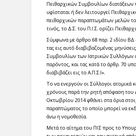
Πειθαρχικών Συμβουλίων διατάξεων το
υφίσταται ή δεν λειτουργεί Πειθαρχι
πειθαρχικών παραπτωμάτων μελών το
τινός, το Δ.Σ. του Π.Ι.Σ. ορίζει Πειθ
Σύμφωνα με άρθρο 68 παρ. 2 ιδίου ΒΔ «Τ
τας εις αυτό διαβιβαζομένας μηνύσει
Συμβουλίων των Ιατρικών Συλλόγων ως
παρόντος, και τας κατά το άρθρ. 70 υ
διαβιβάζει εις το Α.Π.Σ.Ι».
Το να ενεργούν οι Σύλλογοι ατομικά 
χρόνους παρά την ρητή απόφαση του Δ
Οκτωβρίου 2014 φθάνει στα όρια στο
παραπτώματος το οποίο μπορεί να εκδ
άνω η νομοθεσία.
Μετά το αίτημα του ΠΙΣ προς το Υπουρ