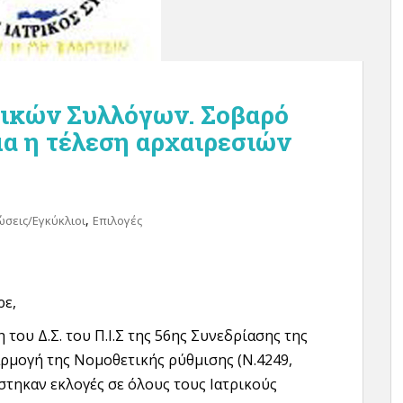
ρικών Συλλόγων. Σοβαρό
α η τέλεση αρχαιρεσιών
,
ώσεις/Εγκύκλιοι
Επιλογές
ρε,
του Δ.Σ. του Π.Ι.Σ της 56ης Συνεδρίασης της
φαρμογή της Νομοθετικής ρύθμισης (Ν.4249,
ίστηκαν εκλογές σε όλους τους Ιατρικούς