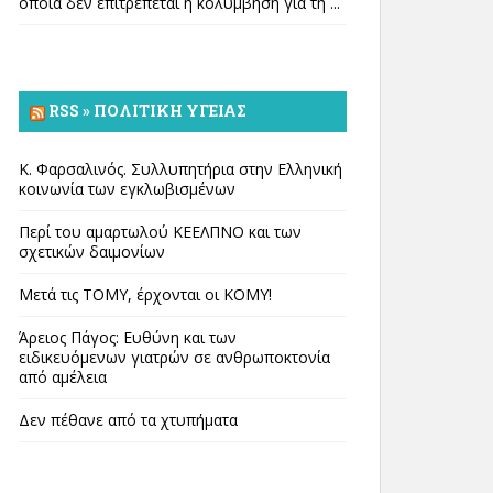
οποία δεν επιτρέπεται η κολύμβηση για τη ...
RSS » ΠΟΛΙΤΙΚΉ ΥΓΕΊΑΣ
Κ. Φαρσαλινός. Συλλυπητήρια στην Ελληνική
κοινωνία των εγκλωβισμένων
Περί του αμαρτωλού ΚΕΕΛΠΝΟ και των
σχετικών δαιμονίων
Μετά τις ΤΟΜΥ, έρχονται οι ΚΟΜΥ!
Άρειος Πάγος: Ευθύνη και των
ειδικευόμενων γιατρών σε ανθρωποκτονία
από αμέλεια
Δεν πέθανε από τα χτυπήματα