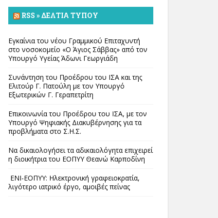
RSS » ΔΕΛΤΊΑ ΤΎΠΟΥ
Εγκαίνια του νέου Γραμμικού Επιταχυντή
στο νοσοκομείο «Ο Άγιος Σάββας» από τον
Υπουργό Υγείας Άδωνι Γεωργιάδη
Συνάντηση του Προέδρου του ΙΣΑ και της
Ελιτούρ Γ. Πατούλη με τον Υπουργό
Εξωτερικών Γ. Γεραπετρίτη
Επικοινωνία του Προέδρου του ΙΣΑ, με τον
Υπουργό Ψηφιακής Διακυβέρνησης για τα
προβλήματα στο Σ.Η.Σ.
Να δικαιολογήσει τα αδικαιολόγητα επιχειρεί
η διοικήτρια του ΕΟΠΥΥ Θεανώ Καρποδίνη
ΕΝΙ-ΕΟΠΥΥ: Ηλεκτρονική γραφειοκρατία,
λιγότερο ιατρικό έργο, αμοιβές πείνας