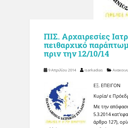
ΠΙΣ. Αρχαιρεσίες Ιατ
πειθαρχικό παράπτωμ
πριν την 12/10/14
9 Απριλίου 2014
isarkadias
Ανακοιν
ΕΞ. ΕΠΕΙΓΟΝ
Κυρία/ ε Πρόεδ
Με την απόφαση 
5.3.2014 κατ’ε
άρθρο 127), ορ