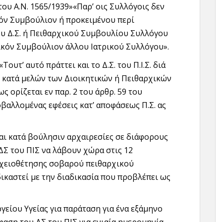
υ Α.Ν. 1565/1939»«Παρ’ οις Συλλόγοις δεν
κόν Συμβούλιον ή προκειμένου περί
υ Δ.Σ. ή Πειθαρχικού Συμβουλίου Συλλόγου
αρχικόν Συμβούλιον άλλου Ιατρικού Συλλόγου».
ουτ’ αυτό πράττει και το Δ.Σ. του Π.Ι.Σ. διά
ς κατά μελών των Διοικητικών ή Πειθαρχικών
 ορίζεται εν παρ. 2 του άρθρ. 59 του
ποβαλλομένας εφέσεις κατ’ αποφάσεως Π.Σ. ας
και κατά βούλησιν αρχαιρεσίες σε διάφορους
Σ του ΠΙΣ να λάβουν χώρα στις 12
ιχειοθέτησης σοβαρού πειθαρχικού
ικαστεί με την διαδικασία που προβλέπει ως
γείου Υγείας για παράταση για ένα εξάμηνο