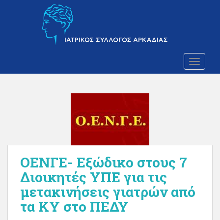
S
k
i
p
t
o
TOGGLE
m
a
i
n
c
o
n
t
ΟΕΝΓΕ- Εξώδικο στους 7
e
Διοικητές ΥΠΕ για τις
n
t
μετακινήσεις γιατρών από
τα ΚΥ στο ΠΕΔΥ