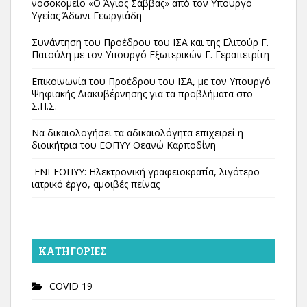
νοσοκομείο «Ο Άγιος Σάββας» από τον Υπουργό
Υγείας Άδωνι Γεωργιάδη
Συνάντηση του Προέδρου του ΙΣΑ και της Ελιτούρ Γ.
Πατούλη με τον Υπουργό Εξωτερικών Γ. Γεραπετρίτη
Επικοινωνία του Προέδρου του ΙΣΑ, με τον Υπουργό
Ψηφιακής Διακυβέρνησης για τα προβλήματα στο
Σ.Η.Σ.
Να δικαιολογήσει τα αδικαιολόγητα επιχειρεί η
διοικήτρια του ΕΟΠΥΥ Θεανώ Καρποδίνη
ΕΝΙ-ΕΟΠΥΥ: Ηλεκτρονική γραφειοκρατία, λιγότερο
ιατρικό έργο, αμοιβές πείνας
KΑΤΗΓΟΡΊΕΣ
COVID 19