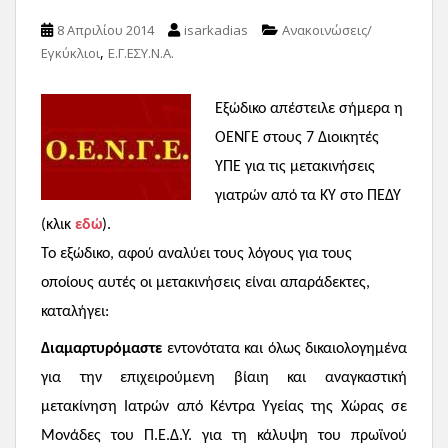
8 Απριλίου 2014
isarkadias
Ανακοινώσεις/
,
Εγκύκλιοι
Ε.Γ.ΕΣΥ.Ν.Α.
Εξώδικο απέστειλε σήμερα η
ΟΕΝΓΕ στους 7 Διοικητές
ΥΠΕ για τις μετακινήσεις
γιατρών από τα ΚΥ στο ΠΕΔΥ
(κλικ
εδώ
).
Το εξώδικο, αφού αναλύει τους λόγους για τους
οποίους αυτές οι μετακινήσεις είναι απαράδεκτες,
καταλήγει:
Διαμαρτυρόμαστε
εντονότατα και όλως δικαιολογημένα
για την επιχειρούμενη βίαιη και αναγκαστική
μετακίνηση Ιατρών από Κέντρα Υγείας της Χώρας σε
Μονάδες του Π.Ε.Δ.Υ. για τη κάλυψη του πρωϊνού