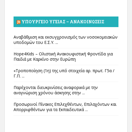
ΥΠΟΥΡΓΕΊΟ ΥΓΕΊΑΣ – ΑΝΑΚΟΙΝΏΣΕΙΣ
Αναβάθμιση και εκσυγχρονισμός των νοσοκομειακών
υποδομών του Ε.Σ.Υ. ...
Hope4Kids – Ολιστική Ανακουφιστική Φροντίδα για
Παιδιά με Καρκίνο στην Ευρώπη
«Τροποποίηση (1η) της υπό στοιχεία αρ. πρωτ. Γ5α /
Γ.Π. ...
Παρέχονται διευκρινίσεις αναφορικά με την
αναγνώριση χρόνου άσκησης στην ...
Προσωρινοί Πίνακες Επιλεχθέντων, Επιλαχόντων και
Απορριφθέντων για τα Εκπαιδευτικά ...