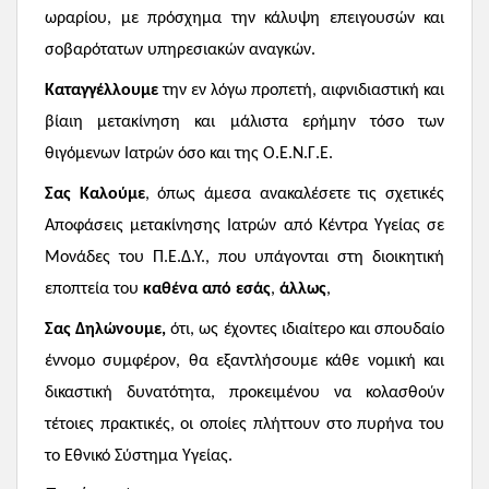
ωραρίου, με πρόσχημα την κάλυψη επειγουσών και
σοβαρότατων υπηρεσιακών αναγκών.
Καταγγέλλουμε
την εν λόγω προπετή, αιφνιδιαστική και
βίαιη μετακίνηση και μάλιστα ερήμην τόσο των
θιγόμενων Ιατρών όσο και της Ο.Ε.Ν.Γ.Ε.
Σας Καλούμε
, όπως άμεσα ανακαλέσετε τις σχετικές
Αποφάσεις μετακίνησης Ιατρών από Κέντρα Υγείας σε
Μονάδες του Π.Ε.Δ.Υ., που υπάγονται στη διοικητική
εποπτεία του
καθένα από εσάς
,
άλλως
,
Σας Δηλώνουμε,
ότι, ως έχοντες ιδιαίτερο και σπουδαίο
έννομο συμφέρον, θα εξαντλήσουμε κάθε νομική και
δικαστική δυνατότητα, προκειμένου να κολασθούν
τέτοιες πρακτικές, οι οποίες πλήττουν στο πυρήνα του
το Εθνικό Σύστημα Υγείας.