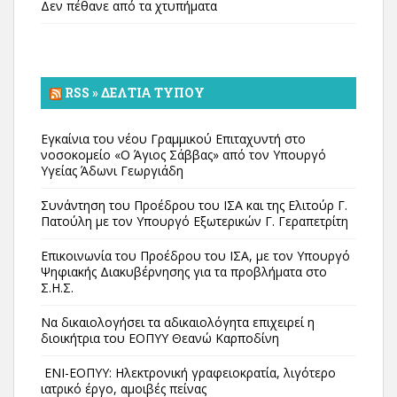
Δεν πέθανε από τα χτυπήματα
RSS » ΔΕΛΤΊΑ ΤΎΠΟΥ
Εγκαίνια του νέου Γραμμικού Επιταχυντή στο
νοσοκομείο «Ο Άγιος Σάββας» από τον Υπουργό
Υγείας Άδωνι Γεωργιάδη
Συνάντηση του Προέδρου του ΙΣΑ και της Ελιτούρ Γ.
Πατούλη με τον Υπουργό Εξωτερικών Γ. Γεραπετρίτη
Επικοινωνία του Προέδρου του ΙΣΑ, με τον Υπουργό
Ψηφιακής Διακυβέρνησης για τα προβλήματα στο
Σ.Η.Σ.
Να δικαιολογήσει τα αδικαιολόγητα επιχειρεί η
διοικήτρια του ΕΟΠΥΥ Θεανώ Καρποδίνη
ΕΝΙ-ΕΟΠΥΥ: Ηλεκτρονική γραφειοκρατία, λιγότερο
ιατρικό έργο, αμοιβές πείνας