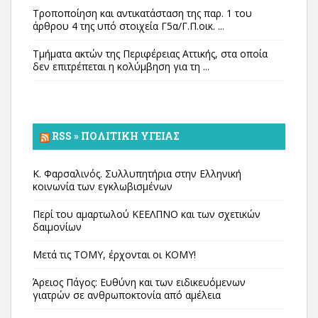
Τροποποίηση και αντικατάσταση της παρ. 1 του
άρθρου 4 της υπό στοιχεία Γ5α/Γ.Π.οικ. ...
Τμήματα ακτών της Περιφέρειας Αττικής, στα οποία
δεν επιτρέπεται η κολύμβηση για τη ...
RSS » ΠΟΛΙΤΙΚΉ ΥΓΕΊΑΣ
Κ. Φαρσαλινός. Συλλυπητήρια στην Ελληνική
κοινωνία των εγκλωβισμένων
Περί του αμαρτωλού ΚΕΕΛΠΝΟ και των σχετικών
δαιμονίων
Μετά τις ΤΟΜΥ, έρχονται οι ΚΟΜΥ!
Άρειος Πάγος: Ευθύνη και των ειδικευόμενων
γιατρών σε ανθρωποκτονία από αμέλεια