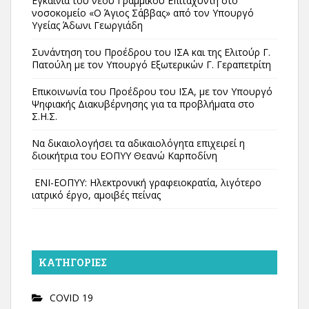
Εγκαίνια του νέου Γραμμικού Επιταχυντή στο
νοσοκομείο «Ο Άγιος Σάββας» από τον Υπουργό
Υγείας Άδωνι Γεωργιάδη
Συνάντηση του Προέδρου του ΙΣΑ και της Ελιτούρ Γ.
Πατούλη με τον Υπουργό Εξωτερικών Γ. Γεραπετρίτη
Επικοινωνία του Προέδρου του ΙΣΑ, με τον Υπουργό
Ψηφιακής Διακυβέρνησης για τα προβλήματα στο
Σ.Η.Σ.
Να δικαιολογήσει τα αδικαιολόγητα επιχειρεί η
διοικήτρια του ΕΟΠΥΥ Θεανώ Καρποδίνη
ΕΝΙ-ΕΟΠΥΥ: Ηλεκτρονική γραφειοκρατία, λιγότερο
ιατρικό έργο, αμοιβές πείνας
KΑΤΗΓΟΡΊΕΣ
COVID 19