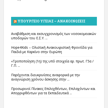
ΥΠΟΥΡΓΕΊΟ ΥΓΕΊΑΣ – ΑΝΑΚΟΙΝΏΣΕΙΣ
Αναβάθμιση και εκσυγχρονισμός των νοσοκομειακών
υποδομών του Ε.Σ.Υ. ...
Hope4Kids – Ολιστική Ανακουφιστική Φροντίδα για
Παιδιά με Καρκίνο στην Ευρώπη
«Τροποποίηση (1η) της υπό στοιχεία αρ. πρωτ. Γ5α /
Γ.Π. ...
Παρέχονται διευκρινίσεις αναφορικά με την
αναγνώριση χρόνου άσκησης στην ...
Προσωρινοί Πίνακες Επιλεχθέντων, Επιλαχόντων και
Απορριφθέντων για τα Εκπαιδευτικά ...