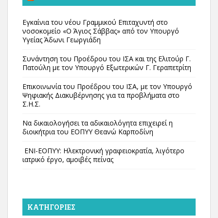
Εγκαίνια του νέου Γραμμικού Επιταχυντή στο
νοσοκομείο «Ο Άγιος Σάββας» από τον Υπουργό
Υγείας Άδωνι Γεωργιάδη
Συνάντηση του Προέδρου του ΙΣΑ και της Ελιτούρ Γ.
Πατούλη με τον Υπουργό Εξωτερικών Γ. Γεραπετρίτη
Επικοινωνία του Προέδρου του ΙΣΑ, με τον Υπουργό
Ψηφιακής Διακυβέρνησης για τα προβλήματα στο
Σ.Η.Σ.
Να δικαιολογήσει τα αδικαιολόγητα επιχειρεί η
διοικήτρια του ΕΟΠΥΥ Θεανώ Καρποδίνη
ΕΝΙ-ΕΟΠΥΥ: Ηλεκτρονική γραφειοκρατία, λιγότερο
ιατρικό έργο, αμοιβές πείνας
KΑΤΗΓΟΡΊΕΣ