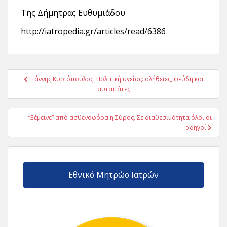
Της Δήμητρας Ευθυμιάδου
http://iatropedia.gr/articles/read/6386
Πλοήγηση
Γιάννης Κυριόπουλος. Πολιτική υγείας: αλήθειες, ψεύδη και
άρθρων
αυταπάτες
“Ξέμεινε” από ασθενοφόρα η Σύρος. Σε διαθεσιμότητα όλοι οι
οδηγοί
Εθνικό Μητρώο Ιατρών