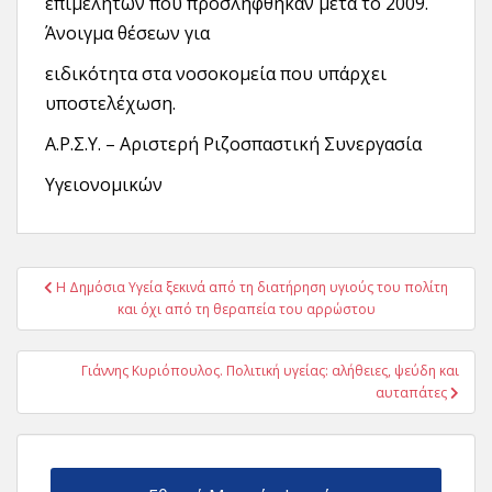
επιμελητών που προσλήφθηκαν μετά το 2009.
Άνοιγμα θέσεων για
ειδικότητα στα νοσοκομεία που υπάρχει
υποστελέχωση.
Α.Ρ.Σ.Υ. – Αριστερή Ριζοσπαστική Συνεργασία
Υγειονομικών
Πλοήγηση
Η Δημόσια Υγεία ξεκινά από τη διατήρηση υγιούς του πολίτη
άρθρων
και όχι από τη θεραπεία του αρρώστου
Γιάννης Κυριόπουλος. Πολιτική υγείας: αλήθειες, ψεύδη και
αυταπάτες