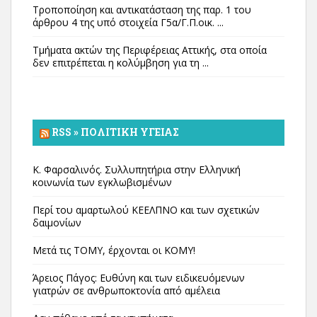
Τροποποίηση και αντικατάσταση της παρ. 1 του
άρθρου 4 της υπό στοιχεία Γ5α/Γ.Π.οικ. ...
Τμήματα ακτών της Περιφέρειας Αττικής, στα οποία
δεν επιτρέπεται η κολύμβηση για τη ...
RSS » ΠΟΛΙΤΙΚΉ ΥΓΕΊΑΣ
Κ. Φαρσαλινός. Συλλυπητήρια στην Ελληνική
κοινωνία των εγκλωβισμένων
Περί του αμαρτωλού ΚΕΕΛΠΝΟ και των σχετικών
δαιμονίων
Μετά τις ΤΟΜΥ, έρχονται οι ΚΟΜΥ!
Άρειος Πάγος: Ευθύνη και των ειδικευόμενων
γιατρών σε ανθρωποκτονία από αμέλεια