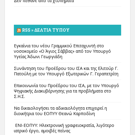
Δεν πέθανε από τα χτυπήματα
RSS » ΔΕΛΤΊΑ ΤΎΠΟΥ
Εγκαίνια του νέου Γραμμικού Επιταχυντή στο
νοσοκομείο «Ο Άγιος Σάββας» από τον Υπουργό
Υγείας Άδωνι Γεωργιάδη
Συνάντηση του Προέδρου του ΙΣΑ και της Ελιτούρ Γ.
Πατούλη με τον Υπουργό Εξωτερικών Γ. Γεραπετρίτη
Επικοινωνία του Προέδρου του ΙΣΑ, με τον Υπουργό
Ψηφιακής Διακυβέρνησης για τα προβλήματα στο
Σ.Η.Σ.
Να δικαιολογήσει τα αδικαιολόγητα επιχειρεί η
διοικήτρια του ΕΟΠΥΥ Θεανώ Καρποδίνη
ΕΝΙ-ΕΟΠΥΥ: Ηλεκτρονική γραφειοκρατία, λιγότερο
ιατρικό έργο, αμοιβές πείνας