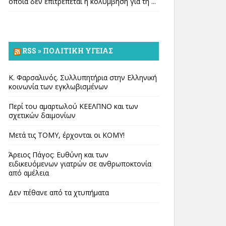
οποία δεν επιτρέπεται η κολύμβηση για τη ...
RSS » ΠΟΛΙΤΙΚΉ ΥΓΕΊΑΣ
Κ. Φαρσαλινός. Συλλυπητήρια στην Ελληνική
κοινωνία των εγκλωβισμένων
Περί του αμαρτωλού ΚΕΕΛΠΝΟ και των
σχετικών δαιμονίων
Μετά τις ΤΟΜΥ, έρχονται οι ΚΟΜΥ!
Άρειος Πάγος: Ευθύνη και των
ειδικευόμενων γιατρών σε ανθρωποκτονία
από αμέλεια
Δεν πέθανε από τα χτυπήματα