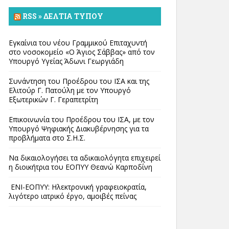
RSS » ΔΕΛΤΊΑ ΤΎΠΟΥ
Εγκαίνια του νέου Γραμμικού Επιταχυντή
στο νοσοκομείο «Ο Άγιος Σάββας» από τον
Υπουργό Υγείας Άδωνι Γεωργιάδη
Συνάντηση του Προέδρου του ΙΣΑ και της
Ελιτούρ Γ. Πατούλη με τον Υπουργό
Εξωτερικών Γ. Γεραπετρίτη
Επικοινωνία του Προέδρου του ΙΣΑ, με τον
Υπουργό Ψηφιακής Διακυβέρνησης για τα
προβλήματα στο Σ.Η.Σ.
Να δικαιολογήσει τα αδικαιολόγητα επιχειρεί
η διοικήτρια του ΕΟΠΥΥ Θεανώ Καρποδίνη
ΕΝΙ-ΕΟΠΥΥ: Ηλεκτρονική γραφειοκρατία,
λιγότερο ιατρικό έργο, αμοιβές πείνας