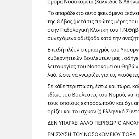
όμορα Νοσοκομεία (Χαλκίδας & Αθηνώ
Το απαράδεκτο αυτό φαινόμενο «κάνει
της Θήβας,(μετά τις πρώτες μέρες το
στην Παθολογική Κλινική του Γ.Ν.Θήβ
συνεχόμενα αδιέξοδα κατά την αναζήτ
Επειδή πλέον ο εμπαιγμός του Υπουργ
κυβερνητικών Βουλευτών μας , οδηγεί
λειτουργίας του Νοσοκομείου Θηβών
λαό, ώστε να γνωρίζει για τις «κούφιε
Σε κάθε περίπτωση, έστω και τώρα, κα
ιδίως του Βουλευτές του Νομού, να π
τους οποίους εκπροσωπούν και όχι απ
ορίζει και το ισχύον (;) Ελληνικό Σύντ
ΔΕΝ ΥΠΑΡΧΕΙ ΑΛΛΟ ΠΕΡΙΘΩΡΙΟ ΑΝΟΧΗ
ΕΝΙΣΧΥΣΗ ΤΟΥ ΝΟΣΟΚΟΜΕΙΟΥ ΤΩΡΑ.