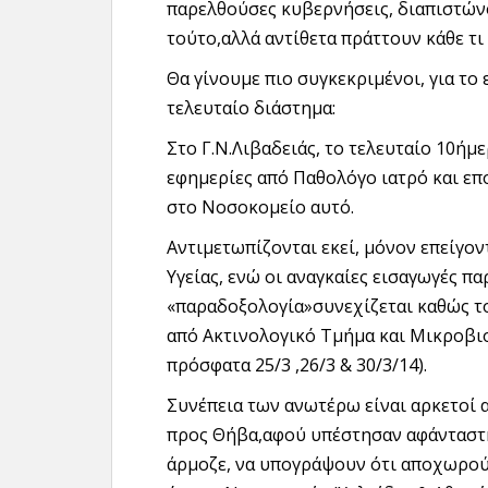
παρελθούσες κυβερνήσεις, διαπιστώνο
τούτο,αλλά αντίθετα πράττουν κάθε τι
Θα γίνουμε πιο συγκεκριμένοι, για το
τελευταίο διάστημα:
Στο Γ.Ν.Λιβαδειάς, το τελευταίο 10ήμ
εφημερίες από Παθολόγο ιατρό και επ
στο Νοσοκομείο αυτό.
Αντιμετωπίζονται εκεί, μόνον επείγον
Υγείας, ενώ οι αναγκαίες εισαγωγές π
«παραδοξολογία»συνεχίζεται καθώς το
από Ακτινολογικό Τμήμα και Μικροβιο
πρόσφατα 25/3 ,26/3 & 30/3/14).
Συνέπεια των ανωτέρω είναι αρκετοί 
προς Θήβα,αφού υπέστησαν αφάνταστ
άρμοζε, να υπογράψουν ότι αποχωρούν